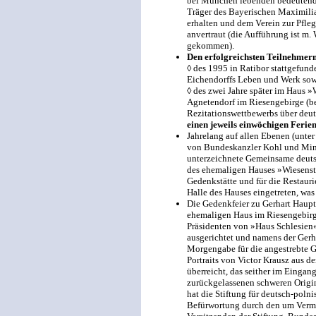
bei München lebenden bedeutend
Träger des Bayerischen Maximili
erhalten und dem Verein zur Pfle
anvertraut (die Aufführung ist m. 
gekommen).
Den erfolgreichsten Teilnehmer
◊
des 1995 in Ratibor stattgefund
Eichendorffs Leben und Werk so
◊
des zwei Jahre später im Haus 
Agnetendorf im Riesengebirge (be
Rezitationswettbewerbs über deu
einen jeweils einwöchigen Ferien
Jahrelang auf allen Ebenen (unte
von Bundeskanzler Kohl und Min
unterzeichnete Gemeinsame deutsc
des ehemaligen Hauses »Wiesenst
Gedenkstätte und für die Restauri
Halle des Hauses eingetreten, was
Die Gedenkfeier zu Gerhart Haup
ehemaligen Haus im Riesengebirge
Präsidenten von »Haus Schlesien«
ausgerichtet und namens der Gerh
Morgengabe für die angestrebte G
Portraits von Victor Krausz aus
überreicht, das seither im Einga
zurückgelassenen schweren Origin
hat die Stiftung für deutsch-pol
Befürwortung durch den um Vermi