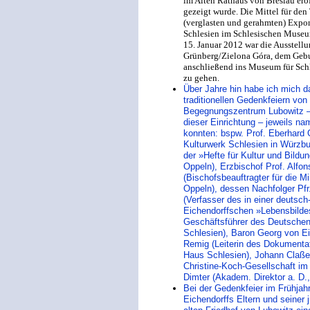
im Alten Rathaus von Breslau eröff
gezeigt wurde. Die Mittel für den
(verglasten und gerahmten) Expo
Schlesien im Schlesischen Museu
15. Januar 2012 war die Ausstel
Grünberg/Zielona Góra, dem Gebur
anschließend ins Museum für Sch
zu gehen.
Über Jahre hin habe ich mich 
traditionellen Gedenkfeiern von
Begegnungszentrum Lubowitz –
dieser Einrichtung – jeweils n
konnten: bspw. Prof. Eberhard G
Kulturwerk Schlesien in Würzb
der »Hefte für Kultur und Bild
Oppeln), Erzbischof Prof. Alfo
(Bischofsbeauftragter für die 
Oppeln), dessen Nachfolger Pfr. 
(Verfasser des in einer deutsc
Eichendorffschen »Lebensbildes
Geschäftsführer des Deutschen
Schlesien), Baron Georg von Ei
Remig (Leiterin des Dokumenta
Haus Schlesien), Johann Claßen 
Christine-Koch-Gesellschaft im
Dimter (Akadem. Direktor a. D.
Bei der Gedenkfeier im Frühja
Eichendorffs Eltern und seiner