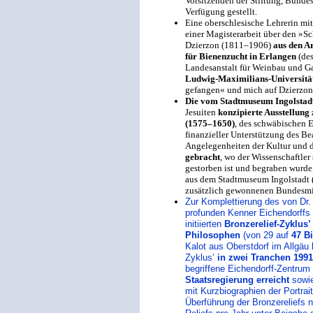
Vorsitzenden der Stiftung, Bundes
Verfügung gestellt.
Eine oberschlesische Lehrerin mi
einer Magisterarbeit über den »Sc
Dzierzon (1811–1906)
aus den A
für Bienenzucht in Erlangen
(des
Landesanstalt für Weinbau und G
Ludwig-Maximilians-Universit
gefangen« und mich auf Dzierzon
Die vom Stadtmuseum Ingolstad
Jesuiten
konzipierte Ausstellung
(1575–1650)
, des schwäbischen 
finanzieller Unterstützung des Be
Angelegenheiten der Kultur und
gebracht
, wo der Wissenschaftle
gestorben ist und begraben wurde
aus dem Stadtmuseum Ingolstadt (
zusätzlich gewonnenen Bundesmitt
Zur Komplettierung des von Dr
profunden Kenner Eichendorffs 
initiierten
Bronzerelief-Zyklus’
Philosophen
(von 29 auf
47 B
Kalot aus Oberstdorf im Allgäu
Zyklus’
in zwei Tranchen 199
begriffene Eichendorff-Zentrum
Staatsregierung erreicht
sowie
mit Kurzbiographien der Portrait
Überführung der Bronzereliefs 