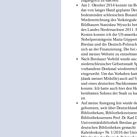
zugänglich zu machen.
Am 1. Oktober 2014 konnte im Bot
das von langer Hand geplante Den
bedeutenden schlesischen Botanik
Wiedererrichtung des Vorkriegsde
Bildhauers Stanisław Wysocki betr
des Landes Niedersachsen 2011. F
Kosten konnte ich die US-amerik
Nobelpreisträgerin Maria Göppert
Breslau und die Deutsch-Polnische
sich an der Finanzierung. Die bei
sind meiner Website zu entnehme
Nach Breslauer Vorbild wurde auc
niederschlesischer Geburtsstadt S
vorhandene Denkmal wiedererricht
eingeweiht. Um das Vorhaben hatt
(dank meiner Mithilfe) auch auf 
und eines deutschen Nachkommen
konnte. Ich hatte auch hier den 
berühmten Sohnes der Stadt zu hal
ist.
Auf meine Anregung hin wurde de
geborenen, weit über Deutschlan
Bibliothekars, Bibliothekswissens
Bibliothekswesens Prof. Dr. Karl 
Universitätsbibliothek Breslau gel
deutschen Bibliotheken gemacht 
Kaleidoskop« Nr. 1/2016 der Univer