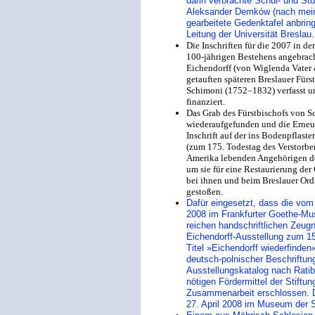
darin verbrachte Schul- und St
Aleksander Demków (nach mein
gearbeitete Gedenktafel anbrin
Leitung der Universität Breslau.
Die Inschriften für die 2007 in de
100-jährigen Bestehens angebrac
Eichendorff (von Wiglenda Vater 
getauften späteren Breslauer Fü
Schimoni (1752–1832) verfasst un
finanziert.
Das Grab des Fürstbischofs von 
wiederaufgefunden und die Erneu
Inschrift auf der ins Bodenpflaste
(zum 175. Todestag des Verstorbe
Amerika lebenden Angehörigen de
um sie für eine Restaurierung der
bei ihnen und beim Breslauer Ord
gestoßen.
Dafür eingesetzt, dass die vom
2008 im Frankfurter Goethe-Mu
reichen handschriftlichen Zeugn
Eichendorff-Ausstellung zum 1
Titel »Eichendorff wiederfinden«
deutsch-polnischer Beschriftun
Ausstellungskatalog nach Ratib
nötigen Fördermittel der Stiftun
Zusammenarbeit erschlossen. D
27. April 2008 im Museum der 