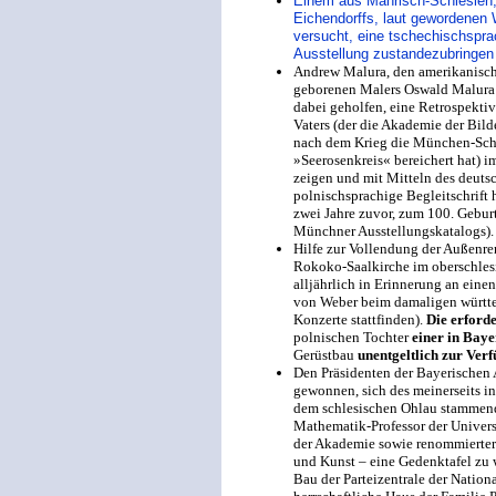
Einem aus Mährisch-Schlesien,
Eichendorffs, laut gewordene
versucht, eine tschechischspra
Ausstellung zustandezubringen –
Andrew Malura, den amerikanisch
geborenen Malers Oswald Malura
dabei geholfen, eine Retrospektiv
Vaters (der die Akademie der Bi
nach dem Krieg die München-Sch
»Seerosenkreis« bereichert hat) 
zeigen und mit Mitteln des deuts
polnischsprachige Begleitschrift
zwei Jahre zuvor, zum 100. Geburt
Münchner Ausstellungskatalogs).
Hilfe zur Vollendung der Außenre
Rokoko-Saalkirche im oberschlesi
alljährlich in Erinnerung an ein
von Weber beim damaligen württ
Konzerte stattfinden).
Die erford
polnischen Tochter
einer in Bay
Gerüstbau
unentgeltlich zur Verf
Den Präsidenten der Bayerischen
gewonnen, sich des meinerseits i
dem schlesischen Ohlau stammen
Mathematik-Professor der Univers
der Akademie sowie renommierte
und Kunst – eine Gedenktafel zu 
Bau der Parteizentrale der Nation