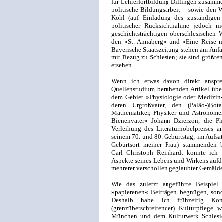
für Lehrerfortbildung Dillingen zusamme
politische Bildungsarbeit – sowie den
Kohl (auf Einladung des zuständigen 
politischer Rücksichtnahme jedoch 
geschichtsträchtigen oberschlesischen 
den »St. Annaberg« und »Eine Reise na
Bayerische Staatszeitung stehen am Anfa
mit Bezug zu Schlesien; sie sind größten
ersehen.
Wenn ich etwas davon direkt anspre
Quellenstudium beruhenden Artikel über
dem Gebiet »Physiologie oder Medizin«
deren Urgroßvater, den (Paläo-)Bot
Mathematiker, Physiker und Astronomen
Bienenvater« Johann Dzierzon, die Ph
Verleihung des Literaturnobelpreises 
seinem 70. und 80. Geburtstag; im Aufsa
Geburtsort meiner Frau) stammenden b
Carl Christoph Reinhardt konnte ich z
Aspekte seines Lebens und Wirkens aufd
mehrerer verschollen geglaubter Gemäld
Wie das zuletzt angeführte Beispiel
»papierenen« Beiträgen begnügen, sond
Deshalb habe ich frühzeitig Kont
(grenzüberschreitender) Kulturpflege
München und dem Kulturwerk Schlesien