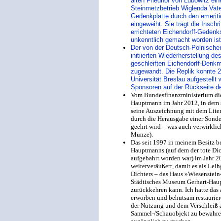
alten Friedhof von Lubowitz ein
Steinmetzbetrieb Wiglenda Vate
Gedenkplatte durch den emeriti
eingeweiht. Sie trägt die Insch
errichteten Eichendorff-Gedenk
unkenntlich gemacht worden ist
Der von der Deutsch-Polnischen
initiierten Wiederherstellung d
geschleiften Eichendorff-Denk
zugewandt. Die Replik konnte 
Universität Breslau aufgestellt
Sponsoren auf der Rückseite d
Vom Bundesfinanzministerium die 
Hauptmann im Jahr 2012, in dem 
seine Auszeichnung mit dem Liter
durch die Herausgabe einer Sond
geehrt wird – was auch verwirkli
Münze).
Das seit 1997 in meinem Besitz b
Hauptmanns (auf dem der tote Di
aufgebahrt worden war) im Jahr 2
weiterveräußert, damit es als Le
Dichters – das Haus »Wiesenstein
Städtisches Museum Gerhart-Hau
zurückkehren kann. Ich hatte das a
erworben und behutsam restauriere
der Nutzung und dem Verschleiß 
Sammel-/Schauobjekt zu bewahren