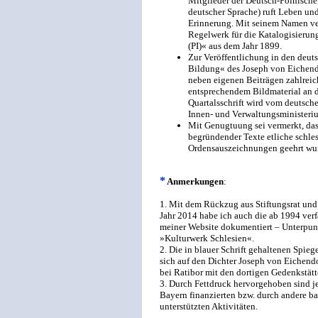
Mitglieder der Deutsch-Polnische
deutscher Sprache) ruft Leben un
Erinnerung. Mit seinem Namen ver
Regelwerk für die Katalogisierung
(PI)« aus dem Jahr 1899.
Zur Veröffentlichung in den deut
Bildung« des Joseph von Eichend
neben eigenen Beiträgen zahlreich
entsprechendem Bildmaterial an 
Quartalsschrift wird vom deutsch
Innen- und Verwaltungsministeriu
Mit Genugtuung sei vermerkt, dass
begründender Texte etliche schles
Ordensauszeichnungen geehrt wu
*
Anmerkungen
:
1. Mit dem Rückzug aus Stiftungsrat und
Jahr 2014 habe ich auch die ab 1994 verfa
meiner Website dokumentiert – Unterpun
»Kulturwerk Schlesien«.
2. Die in blauer Schrift gehaltenen Spie
sich auf den Dichter Joseph von Eichend
bei Ratibor mit den dortigen Gedenkstätt
3. Durch Fettdruck hervorgehoben sind jew
Bayern finanzierten bzw. durch andere b
unterstützten Aktivitäten.