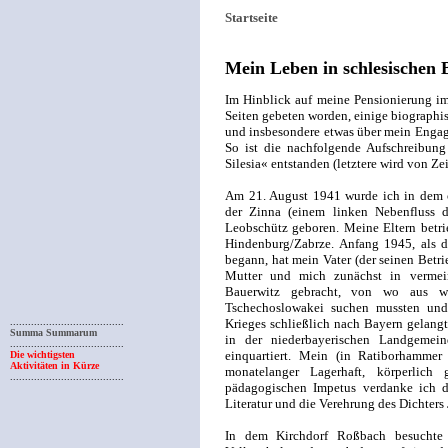
Startseite
Mein Leben in schlesischen
Im Hinblick auf meine Pensionierung i
Seiten gebeten worden, einige biograph
und insbesondere etwas über mein Engage
So ist die nachfolgende Aufschreibung
Silesia« entstanden (letztere wird von Zeit
Am 21. August 1941 wurde ich in dem o
der Zinna (einem linken Nebenfluss 
Leobschütz geboren. Meine Eltern betri
Hindenburg/Zabrze. Anfang 1945, als d
begann, hat mein Vater (der seinen Betrie
Mutter und mich zunächst in vermein
Bauerwitz gebracht, von wo aus w
Tschechoslowakei suchen mussten un
......................................
Krieges schließlich nach Bayern gelang
Summa Summarum
in der niederbayerischen Landgemeind
......................................
einquartiert. Mein (in Ratiborhammer
Die wichtigsten
Aktivitäten in Kürze
monatelanger Lagerhaft, körperlic
......................................
pädagogischen Impetus verdanke ich di
Literatur und die Verehrung des Dichters
In dem Kirchdorf Roßbach besuchte i