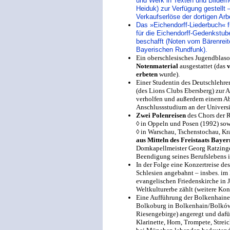
und Werk in Texten und Bilder
Heiduk) zur Verfügung gestellt 
Verkaufserlöse der dortigen Ar
Das »Eichendorff-Liederbuch« 
für die Eichendorff-Gedenkstub
beschafft (Noten vom Bärenrei
Bayerischen Rundfunk).
Ein oberschlesisches Jugendblas
Notenmaterial
ausgestattet (das
erbeten
wurde).
Einer Studentin des Deutschlehre
(des Lions Clubs Ebersberg) zur 
verholfen und außerdem einem Ab
Anschlussstudium an der Universi
Zwei Polenreisen
des Chors der 
◊
in Oppeln und Posen (1992) so
◊
in Warschau, Tschenstochau, Kra
aus Mitteln des Freistaats Baye
Domkapellmeister Georg Ratzinge
Beendigung seines Berufslebens 
In der Folge eine Konzertreise d
Schlesien angebahnt – insbes. im H
evangelischen Friedenskirche in 
Weltkulturerbe zählt (weitere Kon
Eine Aufführung der Bolkenhaine
Bolkoburg in Bolkenhain/Bolków 
Riesengebirge) angeregt und dafür 
Klarinette, Horn, Trompete, Stre