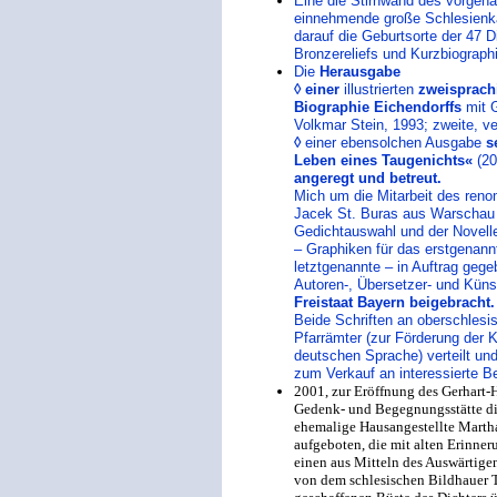
Eine die Stirnwand des vorgen
einnehmende große Schlesienkar
darauf die Geburtsorte der 47 D
Bronzereliefs und Kurzbiographi
Die
Herausgabe
◊
einer
illustrierten
zweisprach
Biographie Eichendorffs
mit G
Volkmar Stein, 1993; zweite, v
◊
einer ebensolchen Ausgabe
s
Leben eines Taugenichts«
(20
angeregt und betreut.
Mich um die Mitarbeit des ren
Jacek St. Buras aus Warschau 
Gedichtauswahl und der Novelle)
– Graphiken für das erstgenann
letztgenannte – in Auftrag geg
Autoren-, Übersetzer- und Kün
Freistaat Bayern beigebracht.
Beide Schriften an oberschles
Pfarrämter (zur Förderung der K
deutschen Sprache) verteilt un
zum Verkauf an interessierte 
2001, zur Eröffnung des Gerhart
Gedenk- und Begegnungsstätte di
ehemalige Hausangestellte Mart
aufgeboten, die mit alten Erinne
einen aus Mitteln des Auswärtige
von dem schlesischen Bildhauer