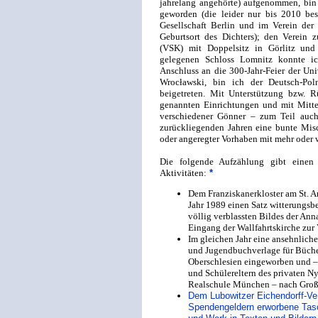
jahrelang angehörte) aufgenommen, bin 
geworden (die leider nur bis 2010 bes
Gesellschaft Berlin und im Verein der
Geburtsort des Dichters); den Verein z
(VSK) mit Doppelsitz in Görlitz und
gelegenen Schloss Lomnitz konnte i
Anschluss an die 300-Jahr-Feier der Univ
Wrocławski, bin ich der Deutsch-Poln
beigetreten. Mit Unterstützung bzw. R
genannten Einrichtungen und mit Mittel
verschiedener Gönner – zum Teil auch
zurückliegenden Jahren eine bunte Mischu
oder angeregter Vorhaben mit mehr oder 
Die folgende Aufzählung gibt einen 
Aktivitäten:
*
Dem Franziskanerkloster am St. 
Jahr 1989 einen Satz witterungsb
völlig verblassten Bildes der Ann
Eingang der Wallfahrtskirche zur 
Im gleichen Jahr eine ansehnlich
und Jugendbuchverlage für Büche
Oberschlesien eingeworben und 
und Schülereltern des privaten
Realschule München – nach Groß-
Dem Lubowitzer Eichendorff-Ver
Spendengeldern erworbene Tasc