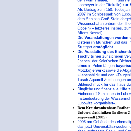
dem vom Theater, Film und Fe
Lohmeyer in der Titelrolle)
zur 
Als Beitrag zum 150. Todesjahr
2007
im Schlosspark von Lubo
dem Schloss Groß Stein dargeb
Wissenschaftszentrum der Theol
Oppeln) – letzteres insbes. zu
Alfons Nossol).
Die Veranstaltungen wurden 
Ostens in München
und das In
Stuttgart
ermöglicht
.
Die Ausstattung des Eichendo
Tischvitrinen
zur sicheren Ver
(insbes. der Kalot'schen Dichter
eines
in Polen tätigen
bayeris
Motzko)
erwirkt
sowie die Abga
»Lebensbild« und den »Taugenic
Tusch-Aquarell-Zeichnungen un
Bilderschmuck für das Haus dur
Dingliche und finanzielle Hilfe
Eichendorff-Schlosses in Lubow
Instandsetzung der Wassermühl
Lubowitz »organisiert«.
Dem Kreiskrankenhaus Ratibor
Universitätskliniken
für diesen 
zugewandt
(2005).
2006 am Gebäude des ehemalige
das jetzt Universitätszwecken d