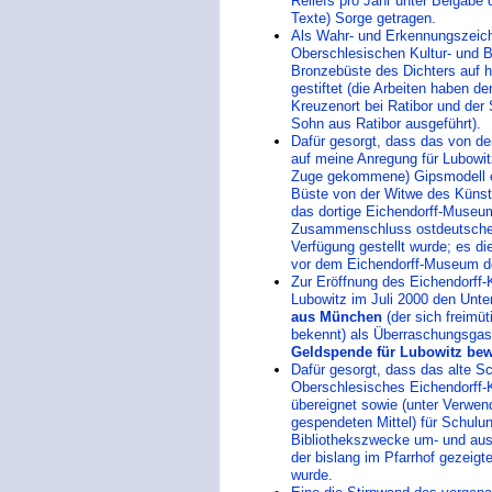
Reliefs pro Jahr unter Beigabe
Texte) Sorge getragen.
Als Wahr- und Erkennungszeich
Oberschlesischen Kultur- und 
Bronzebüste des Dichters auf
gestiftet (die Arbeiten haben d
Kreuzenort bei Ratibor und der
Sohn aus Ratibor ausgeführt).
Dafür gesorgt, dass das von de
auf meine Anregung für Lubowit
Zuge gekommene) Gipsmodell ei
Büste von der Witwe des Künstl
das dortige Eichendorff-Muse
Zusammenschluss ostdeutscher S
Verfügung gestellt wurde; es di
vor dem Eichendorff-Museum de
Zur Eröffnung des Eichendorff
Lubowitz im Juli 2000 den Unte
aus München
(der sich freimü
bekennt) als Überraschungsga
Geldspende für Lubowitz be
Dafür gesorgt, dass das alte S
Oberschlesisches Eichendorff-
übereignet sowie (unter Verwen
gespendeten Mittel) für Schulu
Bibliothekszwecke um- und au
der bislang im Pfarrhof gezeig
wurde.