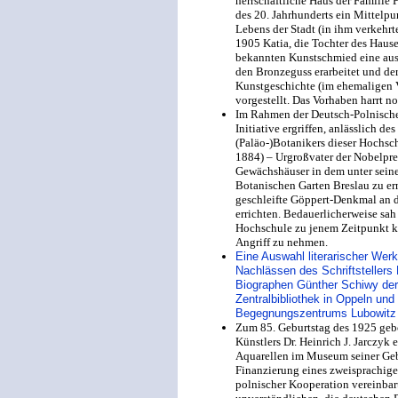
herrschaftliche Haus der Familie 
des 20. Jahrhunderts ein Mittelpu
Lebens der Stadt (in ihm verkehr
1905 Katia, die Tochter des Haus
bekannten Kunstschmied eine aus 
den Bronzeguss erarbeitet und der 
Kunstgeschichte (im ehemaligen
vorgestellt. Das Vorhaben harrt n
Im Rahmen der Deutsch-Polnischen
Initiative ergriffen, anlässlich d
(Paläo-)Botanikers dieser Hochsc
1884) – Urgroßvater der Nobelpre
Gewächshäuser in dem unter seine
Botanischen Garten Breslau zu er
geschleifte Göppert-Denkmal an 
errichten. Bedauerlicherweise sah
Hochschule zu jenem Zeitpunkt k
Angriff zu nehmen.
Eine Auswahl literarischer Wer
Nachlässen des Schriftstellers
Biographen Günther Schiwy der
Zentralbibliothek in Oppeln und 
Begegnungszentrums Lubowitz v
Zum 85. Geburtstag des 1925 gebo
Künstlers Dr. Heinrich J. Jarczy
Aquarellen im Museum seiner Geb
Finanzierung eines zweisprachige
polnischer Kooperation vereinbar