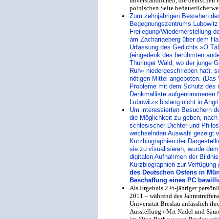
unverständlichen, die deutschen 
polnischen Seite bedauerlicherwei
Zum zehnjährigen Bestehen des 
Begegnungszentrums Lubowitz
Freilegung/Wiederherstellung 
am Zachariaeberg über dem Has
Urfassung des Gedichts »O Täle
(eingedenk des berühmten ander
Thüringer Wald, wo der junge Go
Ruh« niedergeschrieben hat), s
nötigen Mittel angeboten. (Das
Probleme mit dem Schutz des mi
Denkmalliste aufgenommenen 
Lubowitz« bislang nicht in Ang
Um interessierten Besuchern d
die Möglichkeit zu geben, nach
schlesischer Dichter und Philoso
wechselnden Auswahl gezeigt 
Kurzbiographien der Dargestell
sie zu visualisieren, wurde de
digitalen Aufnahmen der Bildni
Kurzbiographien zur Verfügung 
des Deutschen Ostens in Münc
Beschaffung eines PC bewillig
Als Ergebnis 2 ½-jähriger persö
2011 – während des Jahrestreffens
Universität Breslau anlässlich ih
Ausstellung »Mit Nadel und Säur