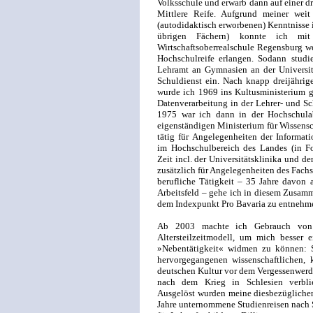
Volksschule und erwarb dann auf einer dr
Mittlere Reife. Aufgrund meiner wei
(autodidaktisch erworbenen) Kenntnisse 
übrigen Fächern) konnte ich mit
Wirtschaftsoberrealschule Regensburg we
Hochschulreife erlangen. Sodann studi
Lehramt an Gymnasien an der Universit
Schuldienst ein. Nach knapp dreijährig
wurde ich 1969 ins Kultusministerium g
Datenverarbeitung in der Lehrer- und Sc
1975 war ich dann in der Hochschula
eigenständigen Ministerium für Wissensc
tätig für Angelegenheiten der Informa
im Hochschulbereich des Landes (in Fo
Zeit incl. der Universitätsklinika und de
zusätzlich für Angelegenheiten des Fachs
berufliche Tätigkeit – 35 Jahre davon 
Arbeitsfeld – gehe ich in diesem Zusamm
dem Indexpunkt Pro Bavaria zu entnehm
Ab 2003 machte ich Gebrauch von 
Altersteilzeitmodell, um mich besser 
»Nebentätigkeit« widmen zu können: S
hervorgegangenen wissenschaftlichen, kü
deutschen Kultur vor dem Vergessenwerd
nach dem Krieg in Schlesien verblie
Ausgelöst wurden meine diesbezüglichen
Jahre unternommene Studienreisen nach S