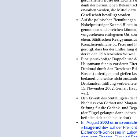
geschaffenen Büste des Dichters 
dank der persönlichen Bekanntsch
erworben werden, die Mittel dazu
Gesellschaft bewilligt worden.
Auf die polnischen Bemühungen u
Nobelpreisträger Konrad Bloch in 
genommen und erreichen können, d
vorgesehenen entlegenen Ort, so
ehem. Städtischen Realgymnasium
Kreuzherrenkirche St. Peter und P
gesorgt, dass bei der Enthüllung 
der in den USA lebenden Witwe L
Eine janusköpfige Doppelbüste de
Hauptmann für ein vor deren Elte
Denkmal durch den Dresdener Bi
Kosten) anfertigen und gießen la
bedauerlicherweise nicht zustande
Denkmalsenthüllung vorbereitete F
15. November 2002, Gerhart Haupt
war).
Den Erwerb des Stutzflügels (der
Nachlass von Gerhart und Margar
Stiftung für die Gedenk- und Beg
(der Flügel gelangte dann jedoch
befindet sich noch heute dort).
Im August
2003 eine szenisch
»Taugenichts«
auf der Freilic
Eichendorff-Schlosses in Lubow