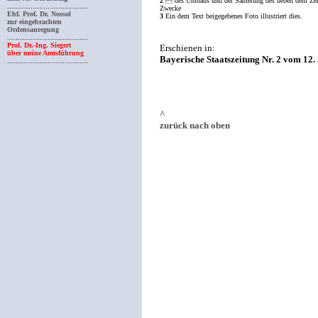
2
 des Umbaus und der Sanierung des neben dem Zentr
......................................
Zwecke
Ebf. Prof. Dr. Nossol
3
Ein dem Text beigegebenes Foto illustriert dies.
zur eingebrachten
Ordensanregung
......................................
Prof. Dr.-Ing. Siegert
Erschienen in:
über meine Amtsführung
Bayerische Staatszeitung Nr. 2 vom 12
......................................
^
zurück nach oben