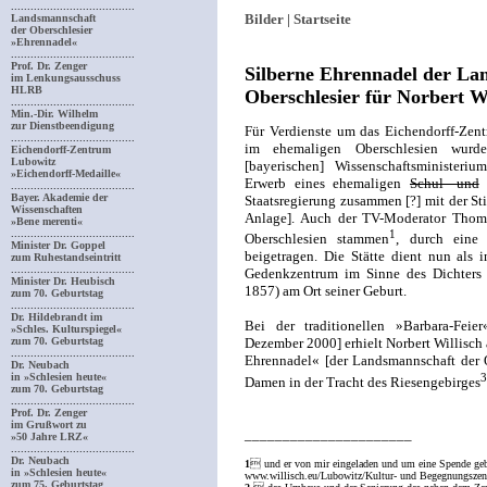
......................................
Bilder |
Startseite
Landsmannschaft
der Oberschlesier
»Ehrennadel«
......................................
Prof. Dr. Zenger
Silberne Ehrennadel der La
im Lenkungsausschuss
HLRB
Oberschlesier für Norbert Wi
......................................
Min.-Dir. Wilhelm
zur Dienstbeendigung
Für Verdienste um das Eichendorff-Zen
......................................
im ehemaligen Oberschlesien wurde 
Eichendorff-Zentrum
Lubowitz
[bayerischen] Wissenschaftsministeri
»Eichendorff-Medaille«
Erwerb eines ehemaligen
Schul- und
G
......................................
Bayer. Akademie der
Staatsregierung zusammen [?] mit der St
Wissenschaften
Anlage]. Auch der TV-Moderator Thomas
»Bene merenti«
......................................
1
Oberschlesien stammen
, durch eine
Minister Dr. Goppel
beigetragen. Die Stätte dient nun als 
zum Ruhestandseintritt
......................................
Gedenkzentrum im Sinne des Dichters 
Minister Dr. Heubisch
1857) am Ort seiner Geburt.
zum 70. Geburtstag
......................................
Dr. Hildebrandt im
Bei der traditionellen »Barbara-Fei
»Schles. Kulturspiegel«
zum 70. Geburtstag
Dezember 2000] erhielt Norbert Willisch 
......................................
Ehrennadel« [der Landsmannschaft der O
Dr. Neubach
3
in »Schlesien heute«
Damen in der Tracht des Riesengebirges
zum 70. Geburtstag
......................................
Prof. Dr. Zenger
im Grußwort zu
______________________
»50 Jahre LRZ«
......................................
Dr. Neubach
1
 und er von mir eingeladen und um eine Spende geb
in »Schlesien heute«
www.willisch.eu/Lubowitz/Kultur- und Begegnungszen
zum 75. Geburtstag