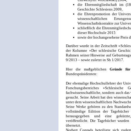
die Ehrenmitgliedschaft im (1
Geschichte Schlesiens 2009,
die Ehrenpromotion der Univers
wissenschaftlichen Errunge
Wissenschaftskontakte zur Univers
schließlich die Ehrenmitgliedscha
dieser Hochschule 2015
sowie der hochangesehene Preis d
Darüber wurde in der Zeitschrift »Schlesi
der Kolumne »Der schlesische Geschi
Rahmen seiner Hinweise auf Geburtstagsj
9/2013 – sowie zuletzt in Sh 1/2017.
Hier die maßgeblichen
Gründe für
Bundespräsidenten:
Der ehemalige Hochschullehrer der Unive
Forschungsbereiches »Schlesische 
fachwissenschaftliche, sondern auch das 
gesucht. Seine Arbeit hat den wissenscha
unter dem wissenschaftlichen Nachwuchs
Seine Werke gehören zu den Standardwer
vollständige Edition der Tagebücher
herausgegeben und eine gekürzte
veröffentlicht. Die Tagebücher wurden
übersetzt.
Norbert Conrads beteiligte sich zudem