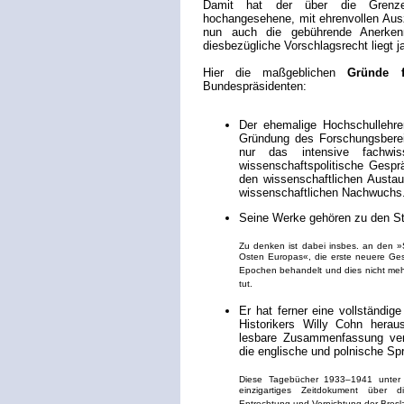
Damit hat der über die Grenze
hochangesehene, mit ehrenvollen Aus
nun auch die gebührende Anerke
diesbezügliche Vorschlagsrecht liegt j
Hier die maßgeblichen
Gründe f
Bundespräsidenten:
Der ehemalige Hochschullehrer
Gründung des Forschungsberei
nur das intensive fachwis
wissenschaftspolitische Gespr
den wissenschaftlichen Austau
wissenschaftlichen Nachwuchs
Seine Werke gehören zu den Sta
Zu denken ist dabei insbes. an den 
Osten Europas«, die erste neuere Gesa
Epochen behandelt und dies nicht meh
tut.
Er hat ferner eine vollständig
Historikers Willy Cohn herau
lesbare Zusammenfassung verö
die englische und polnische Sp
Diese Tagebücher 1933–1941 unter d
einzigartiges Zeitdokument über d