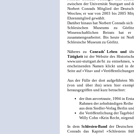
zwischen der Universität Stuttgart und d
Norbert Conrads Mitglied der Deutsch-
Wrocław, er war von 2003 bis 2005 Mit
Ehrenmitglied gewählt.
Darüber hinaus hat Norbert Conrads sich 
Schlesischen Museums zu Görlitz
Wissenschaftlichen Beirats hat e
zusammengearbeitet. Bis heute ist Norb
Schlesische Museum zu Görlitz.
Näheres zu
Conrads̕̕̕ Leben und
übe
Tätigkeit
ist der Website des Historische
www.uni-stuttgart.de/hi zu entnehmen,
erscheinenden Namen klickt und in der
Seite auf »Vita« und »Veröffentlichungen
Aus der Fülle der dort aufgeführten 
(von und über ihn) seien hier exempl
herausgegriffen und kurz betrachtet:
der ihm anvertraute, 1994 in Ers
Rahmen der zehnbändigen Reihe 
aus dem Siedler-Verlag Berlin un
die Veröffentlichung der Tagebüc
Willy Cohn »Kein Recht, nirgends
In dem
Schlesien-Band
der Deutschen 
Conrads das Kapitel »Schlesiens frü