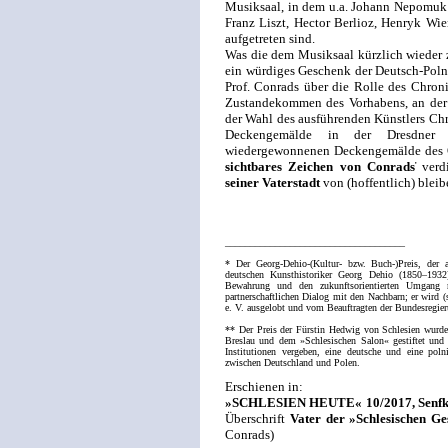
Musiksaal, in dem u.a. Johann Nepomuk
Franz Liszt, Hector Berlioz, Henryk Wi
aufgetreten sind.
Was die dem Musiksaal kürzlich wiede
ein würdiges Geschenk der Deutsch-Polnis
Prof. Conrads über die Rolle des Chron
Zustandekommen des Vorhabens, an der 
der Wahl des ausführenden Künstlers Chr
Deckengemälde in der Dresdner F
wiedergewonnenen Deckengemälde des O
sichtbares Zeichen von Conrads
̕ ver
seiner Vaterstadt
von (hoffentlich) blei
____________________________________
* Der Georg-Dehio-(Kultur- bzw. Buch-)Preis, der 
deutschen Kunsthistoriker Georg Dehio (1850–1932)
Bewahrung und den zukunftsorientierten Umgang 
partnerschaftlichen Dialog mit den Nachbarn; er wird 
e. V. ausgelobt und vom Beauftragten der Bundesregier
** Der Preis der Fürstin Hedwig von Schlesien wurde
Breslau und dem »Schlesischen Salon« gestiftet und 
Institutionen vergeben, eine deutsche und eine pol
zwischen Deutschland und Polen.
Erschienen in:
»SCHLESIEN HEUTE« 10/2017, Senfkorn
Überschrift
Vater der »Schlesischen Ge
Conrads)