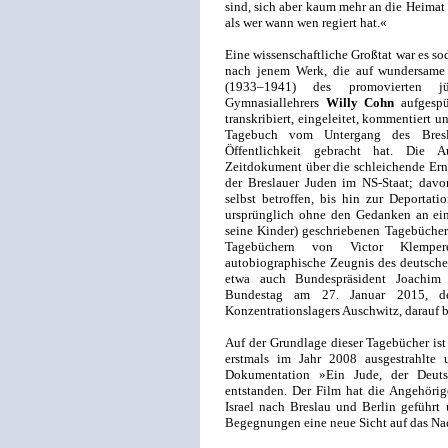
sind, sich aber kaum mehr an die Heimat
als wer wann wen regiert hat.«
Eine wissenschaftliche Großtat war es so
nach jenem Werk, die auf wundersame 
(1933–1941) des promovierten jü
Gymnasiallehrers
Willy Cohn
aufgespür
transkribiert, eingeleitet, kommentiert u
Tagebuch vom Untergang des Bres
Öffentlichkeit gebracht hat. Die A
Zeitdokument über die schleichende Ern
der Breslauer Juden im NS-Staat; davo
selbst betroffen, bis hin zur Deporta
ursprünglich ohne den Gedanken an eine 
seine Kinder) geschriebenen Tagebüche
Tagebüchern von Victor Klemperer
autobiographische Zeugnis des deutsche
etwa auch Bundespräsident Joachim
Bundestag am 27. Januar 2015, de
Konzentrationslagers Auschwitz, darauf 
Auf der Grundlage dieser Tagebücher ist
erstmals im Jahr 2008 ausgestrahlte 
Dokumentation »Ein Jude, der Deutsc
entstanden. Der Film hat die Angehöri
Israel nach Breslau und Berlin geführt
Begegnungen eine neue Sicht auf das Nac