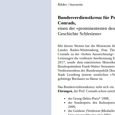
Bilder |
Startseite
Bundesverdienstkreuz für Pro
Conrads,
einen der »prominentesten deut
Geschichte Schlesiens«
Mit diesen Worten hat die Ministerin f
Landes Baden-Württemberg, Frau The
Conrads zu der »hohen Auszeichnung« gr
Leistungen die verdiente Anerkennung fi
2017, wurde dem emeritierten Historike
Bundespräsident Frank-Walter Steinmeie
Verdienstordens der Bundesrepublik Deu
Stadt Leonberg (einem westlichen »Vor
gebürtige Breslauer zu Hause ist.
Das Bundesverdienstkreuz reiht sich ein
Ehrungen
, die Prof. Conrads schon zutei
der Georg-Dehio-Preis* 1998,
der Sonderpreis des Kulturprei
2000,
die Goldene (Verdienst-)Medaille 
Uniwersytet Wrocławski) 2004,