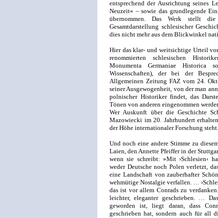
entsprechend der Ausrichtung seines Le
Neuzeit« – sowie das grundlegende Ein
übernommen. Das Werk stellt die 
Gesamtdarstellung schlesischer Geschic
dies nicht mehr aus dem Blickwinkel nat
Hier das klar- und weitsichtige Urteil 
renommierten schlesischen Histori
Monumenta Germaniae Historica s
Wissenschaften), der bei der Bespr
Allgemeinen Zeitung FAZ vom 24. Okto
seiner Ausgewogenheit, von der man ann
polnischer Historiker findet, das Darst
Tönen von anderen eingenommen werden kö
Wer Auskunft über die Geschichte Sc
Mazowiecki im 20. Jahrhundert erhalten 
der Höhe internationaler Forschung steht
Und noch eine andere Stimme zu diesem
Laien, den Annette Pfeiffer in der Stuttg
wenn sie schreibt: »Mit ›Schlesien‹ h
weder Deutsche noch Polen verletzt, d
eine Landschaft von zauberhafter Schönh
wehmütige Nostalgie verfallen. … ›Schles
das ist vor allem Conrads zu verdanken.
leichter, eleganter geschrieben. … D
geworden ist, liegt daran, dass Con
geschrieben hat, sondern auch für all d