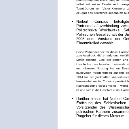
Entrechtung und Vernichtung der Bresl
selbst mit seiner Familie nicht a
Tagebüchern von Victor Klemperer als 
Zeugnis des deutschen Judentums aus 
Norbert Conrads beteil
Partnerschaftsverbindung zwis
Politechnika Wrocławska. Sei
Polnischen Gesellschaft der Un
2005 dem Vorstand der Ge
Ehrenmitglied gewählt.
Seine Verbundenheit mit dieser Hochsc
zum Ausdruck, die er aufgrund vielfäl
Mater erlangte. Eine der letzten und 
Geschichte des barocken Festsaals »O
und diversen Nutzung bis zur Zers
mühevollen Wiederaufbau anhand de
1944 bis zur glückhaften Wiederherste
Hervorzuheben ist Conrads persönliche
Nachschöpfung dieses Werks – womit e
ist und sich in die Geschichte der Hoch
Darüber hinaus hat Norbert Co
Eröffnung des Schlesischen 
Vorsitzender des Wissenscha
polnischen Partnern zusammeng
Ratgeber für dieses Museum.