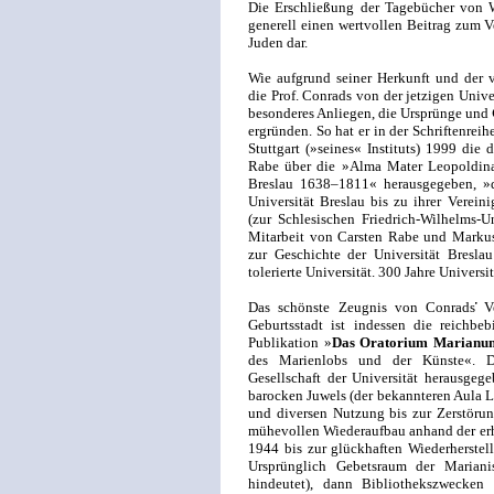
Die Erschließung der Tagebücher von W
generell einen wertvollen Beitrag zum
Juden dar.
Wie aufgrund seiner Herkunft und der 
die Prof. Conrads von der jetzigen Univer
besonderes Anliegen, die Ursprünge und
ergründen. So hat er in der Schriftenreihe
Stuttgart (»seines« Instituts) 1999 die 
Rabe über die »Alma Mater Leopoldina.
Breslau 1638–1811« herausgegeben, »d
Universität Breslau bis zu ihrer Verein
(zur Schlesischen Friedrich-Wilhelms-Un
Mitarbeit von Carsten Rabe und Marku
zur Geschichte der Universität Bresl
tolerierte Universität. 300 Jahre Univers
Das schönste Zeugnis von Conrads̕̕ Ve
Geburtsstadt ist indessen die reichbeb
Publikation »
Das Oratorium Marianum 
des Marienlobs und der Künste«. D
Gesellschaft der Universität herausgeg
barocken Juwels (der bekannteren Aula L
und diversen Nutzung bis zur Zerstöru
mühevollen Wiederaufbau anhand der er
1944 bis zur glückhaften Wiederherstel
Ursprünglich Gebetsraum der Marian
hindeutet), dann Bibliothekszwecken 