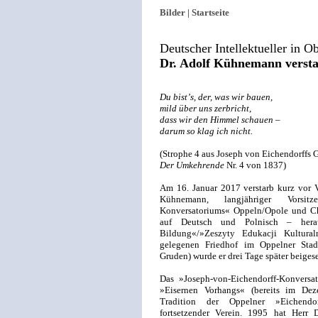
Bilder |
Startseite
Deutscher Intellektueller in O
Dr. Adolf Kühnemann versta
Du bistʼs, der, was wir bauen,
mild über uns zerbricht,
dass wir den Himmel schauen –
darum so klag ich nicht.
(Strophe 4 aus Joseph von Eichendorffs 
Der Umkehrende
Nr. 4 von 1837)
Am 16. Januar 2017 verstarb kurz vor V
Kühnemann, langjähriger Vorsitze
Konversatoriums« Oppeln/Opole und Ch
auf Deutsch und Polnisch – hera
Bildung«/»Zeszyty Edukacji Kultur
gelegenen Friedhof im Oppelner Stadt
Gruden) wurde er drei Tage später beigese
Das »Joseph-von-Eichendorff-Konversa
»Eisernen Vorhangs« (bereits im Dez
Tradition der Oppelner »Eichendor
fortsetzender Verein. 1995 hat Herr