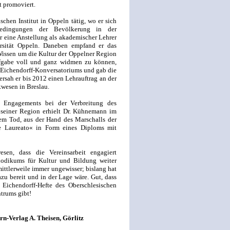
t promoviert.
hen Institut in Oppeln tätig, wo er sich
edingungen der Bevölkerung in der
r eine Anstellung als akademischer Lehrer
rsität Oppeln. Daneben empfand er das
 Wissen um die Kultur der Oppelner Region
ufgabe voll und ganz widmen zu können,
-Eichendorff-Konversatoriums und gab die
sah er bis 2012 einen Lehrauftrag an der
wesen in Breslau.
 Engagements bei der Verbreitung des
 seiner Region erhielt Dr. Kühnemann im
em Tod, aus der Hand des Marschalls der
e Laureato« in Form eines Diploms mit
en, dass die Vereinsarbeit engagiert
riodikums für Kultur und Bildung weiter
mittlerweile immer ungewisser; bislang hat
zu bereit und in der Lage wäre. Gut, dass
 Eichendorff-Hefte des Oberschlesischen
trums gibt!
Verlag A. Theisen, Görlitz