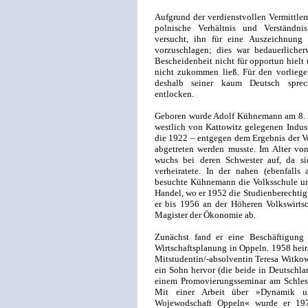
Aufgrund der verdienstvollen Vermittler
polnische Verhältnis und Verständnis
versucht, ihn für eine Auszeichnung
vorzuschlagen; dies war bedauerlicher
Bescheidenheit nicht für opportun hielt
nicht zukommen ließ. Für den vorlieg
deshalb seiner kaum Deutsch sprec
entlocken.
Geboren wurde Adolf Kühnemann am 8. F
westlich von Kattowitz gelegenen Indust
die 1922 – entgegen dem Ergebnis der V
abgetreten werden musste. Im Alter von
wuchs bei deren Schwester auf, da sic
verheiratete. In der nahen (ebenfalls
besuchte Kühnemann die Volksschule un
Handel, wo er 1952 die Studienberechtigu
er bis 1956 an der Höheren Volkswirtsc
Magister der Ökonomie ab.
Zunächst fand er eine Beschäftigung
Wirtschaftsplanung in Oppeln. 1958 heir
Mitstudentin/-absolventin Teresa Witkow
ein Sohn hervor (die beide in Deutschl
einem Promovierungsseminar am Schlesis
Mit einer Arbeit über »Dynamik 
Wojewodschaft Oppeln« wurde er 19