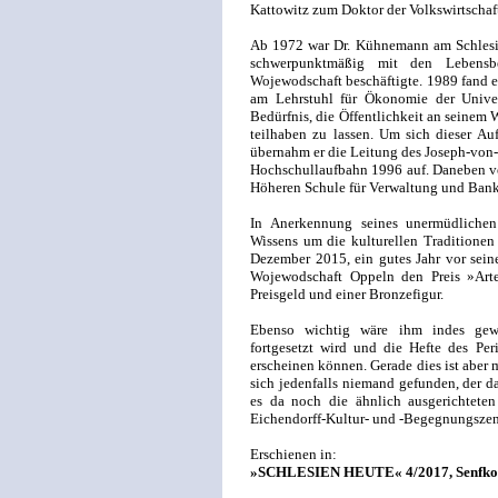
Kattowitz zum Doktor der Volkswirtschaf
Ab 1972 war Dr. Kühnemann am Schlesisc
schwerpunktmäßig mit den Lebensb
Wojewodschaft beschäftigte. 1989 fand e
am Lehrstuhl für Ökonomie der Unive
Bedürfnis, die Öffentlichkeit an seinem
teilhaben zu lassen. Um sich dieser A
übernahm er die Leitung des Joseph-von
Hochschullaufbahn 1996 auf. Daneben ver
Höheren Schule für Verwaltung und Bank
In Anerkennung seines unermüdlichen
Wissens um die kulturellen Traditionen
Dezember 2015, ein gutes Jahr vor sein
Wojewodschaft Oppeln den Preis »Art
Preisgeld und einer Bronzefigur.
Ebenso wichtig wäre ihm indes gewes
fortgesetzt wird und die Hefte des Pe
erscheinen können. Gerade dies ist aber 
sich jedenfalls niemand gefunden, der da
es da noch die ähnlich ausgerichteten
Eichendorff-Kultur- und -Begegnungszen
Erschienen in:
»SCHLESIEN HEUTE« 4/2017, Senfkorn-