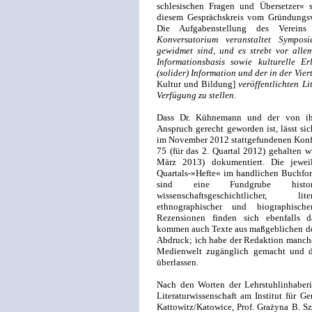
schlesischen Fragen und Übersetzer« s
diesem Gesprächskreis vom Gründungs
Die Aufgabenstellung des Vereins
Konversatorium veranstaltet Symposi
gewidmet sind, und es strebt vor allem
Informationsbasis sowie kulturelle E
(solider) Information und der in der Viert
Kultur und Bildung]
veröffentlichten L
Verfügung zu stellen.
Dass Dr. Kühnemann und der von ihm 
Anspruch gerecht geworden ist, lässt si
im November 2012 stattgefundenen Konfe
75 (für das 2. Quartal 2012) gehalten wu
März 2013) dokumentiert. Die jewe
Quartals-»Hefte« im handlichen Buchfor
sind eine Fundgrube histor
wissenschaftsgeschichtlicher, lite
ethnographischer und biographisch
Rezensionen finden sich ebenfalls da
kommen auch Texte aus maßgeblichen de
Abdruck; ich habe der Redaktion manchen
Medienwelt zugänglich gemacht und d
überlassen.
Nach den Worten der Lehrstuhlinhaberin
Literaturwissenschaft am Institut für Ge
Kattowitz/Katowice, Prof. Grażyna B. S