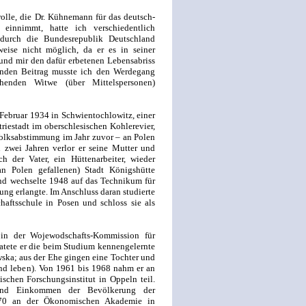
rolle, die Dr. Kühnemann für das deutsch-
 einnimmt, hatte ich verschiedentlich
 durch die Bundesrepublik Deutschland
weise nicht möglich, da er es in seiner
 und mir den dafür erbetenen Lebensabriss
enden Beitrag musste ich den Werdegang
henden Witwe (über Mittelspersonen)
ebruar 1934 in Schwientochlowitz, einer
riestadt im oberschlesischen Kohlerevier,
olksabstimmung im Jahr zuvor – an Polen
 zwei Jahren verlor er seine Mutter und
h der Vater, ein Hüttenarbeiter, wieder
 an Polen gefallenen) Stadt Königshütte
d wechselte 1948 auf das Technikum für
ng erlangte. Im Anschluss daran studierte
haftsschule in Posen und schloss sie als
 in der Wojewodschafts-Kommission für
atete er die beim Studium kennengelernte
ska; aus der Ehe gingen eine Tochter und
and leben). Von 1961 bis 1968 nahm er an
chen Forschungsinstitut in Oppeln teil.
und Einkommen der Bevölkerung der
70 an der Ökonomischen Akademie in