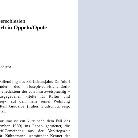
berschlesien
rb in Oppeln/Opole
Gedicht
ollendung des 83. Lebensjahrs Dr. Adolf
nder des »Joseph-von-Eichendorff-
efredakteur der von ihm zweisprachig –
usgegebenen »Hefte für Kultur und
alnej«; auf dem nahe seiner Wohnung
teil Grudzice (früher Grudschütz resp.
tzt.
torium« ist ein kurz nach dem Fall des
ember 1989) ins Leben gerufener, die
ff-Gemeinde« aus der Vorkriegszeit
 Dr. Kühnemann, »profunder Kenner der