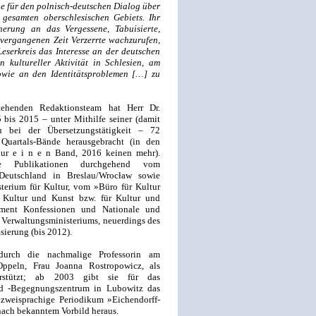
ge für den polnisch-deutschen Dialog über
gesamten oberschlesischen Gebiets. Ihr
nerung an das Vergessene, Tabuisierte,
 vergangenen Zeit Verzerrte wachzurufen,
serkreis das Interesse an der deutschen
 kultureller Aktivität in Schlesien, am
owie an den Identitätsproblemen […] zu
ehenden Redaktionsteam hat Herr Dr.
is 2015 – unter Mithilfe seiner (damit
u bei der Übersetzungstätigkeit – 72
 Quartals-Bände herausgebracht (in den
ur e i n e n Band, 2016 keinen mehr).
se Publikationen durchgehend vom
Deutschland in Breslau/Wrocław sowie
terium für Kultur, vom »Büro für Kultur
r Kultur und Kunst bzw. für Kultur und
ment Konfessionen und Nationale und
 Verwaltungsministeriums, neuerdings des
sierung (bis 2012).
rch die nachmalige Professorin am
 Oppeln, Frau Joanna Rostropowicz, als
nterstützt; ab 2003 gibt sie für das
und -Begegnungszentrum in Lubowitz das
 zweisprachige Periodikum »Eichendorff-
 nach bekanntem Vorbild heraus.