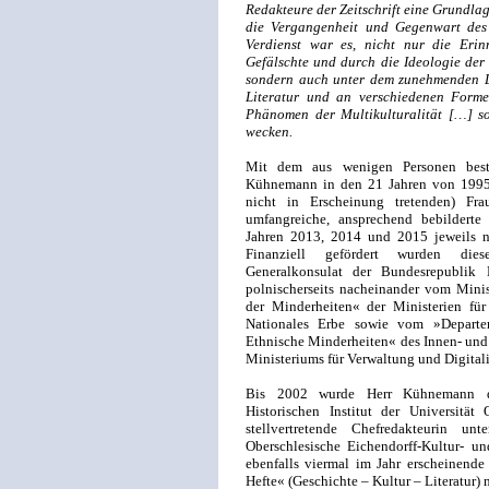
Redakteure der Zeitschrift eine Grundla
die Vergangenheit und Gegenwart des 
Verdienst war es, nicht nur die Erin
Gefälschte und durch die Ideologie der
sondern auch unter dem zunehmenden Le
Literatur und an verschiedenen Formen
Phänomen der Multikulturalität […] s
wecken.
Mit dem aus wenigen Personen best
Kühnemann in den 21 Jahren von 1995 b
nicht in Erscheinung tretenden) Fra
umfangreiche, ansprechend bebilderte
Jahren 2013, 2014 und 2015 jeweils n
Finanziell gefördert wurden die
Generalkonsulat der Bundesrepublik 
polnischerseits nacheinander vom Minis
der Minderheiten« der Ministerien fü
Nationales Erbe sowie vom »Departe
Ethnische Minderheiten« des Innen- und
Ministeriums für Verwaltung und Digitali
Bis 2002 wurde Herr Kühnemann du
Historischen Institut der Universität
stellvertretende Chefredakteurin u
Oberschlesische Eichendorff-Kultur- 
ebenfalls viermal im Jahr erscheinende
Hefte« (Geschichte – Kultur – Literatur)