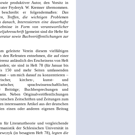
owie produktiver Autor, den Vorsitz in
vater Fryderyk W. Kremser übernommen.
 beschreibt er folgendermaßen:
Das
en, Treffen, die wichtigen Problemen
 danach, Interessierten eine dauerhafte
rlebnisse in Form von verantwortlicher
eljahresschrift
[gemeint sind die Hefte für
iteratur sowie Buchveröffentlichungen zur
geleitete Verein diesem vielfältigen
ch den Referaten entnehmen, die auf einer
renz anlässlich des Erscheinens von Heft
rden; sie sind in Heft 78 (für Januar bis
ils 150 und mehr Seiten umfassenden
mat – um mich darauf zu konzentrieren –
ischer, kirchen-, kunst- und
rarischer, sprachwissenschaftlicher,
er Beiträge; Buchbesprechungen und
rin. Neben Originalveröffentlichungen
utschen Zeitschriften und Zeitungen zum
 interessanten Artikel aus der deutschen
en einen oder anderen eigenen Beitrag
 für Literaturtheorie und vergleichende
rmanistik der Schlesischen Universität in
zewczyk (in besagtem Heft 78),
legten die