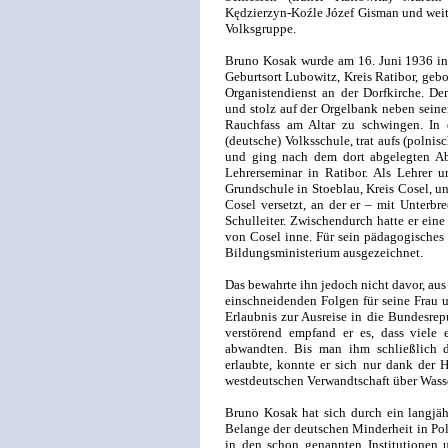
Kędzierzyn-Koźle Józef Gisman und weit
Volksgruppe.
Bruno Kosak wurde am 16. Juni 1936 in
Geburtsort Lubowitz, Kreis Ratibor, gebo
Organistendienst an der Dorfkirche. D
und stolz auf der Orgelbank neben seine
Rauchfass am Altar zu schwingen. In d
(deutsche) Volksschule, trat aufs (poln
und ging nach dem dort abgelegten Abi
Lehrerseminar in Ratibor. Als Lehrer un
Grundschule in Stoeblau, Kreis Cosel, u
Cosel versetzt, an der er – mit Unterbre
Schulleiter. Zwischendurch hatte er eine
von Cosel inne. Für sein pädagogisches
Bildungsministerium ausgezeichnet.
Das bewahrte ihn jedoch nicht davor, aus
einschneidenden Folgen für seine Frau u
Erlaubnis zur Ausreise in die Bundesre
verstörend empfand er es, dass viele
abwandten. Bis man ihm schließlich 
erlaubte, konnte er sich nur dank der H
westdeutschen Verwandtschaft über Wasse
Bruno Kosak hat sich durch ein langjäh
Belange der deutschen Minderheit in Pol
in den schon genannten Institutionen 