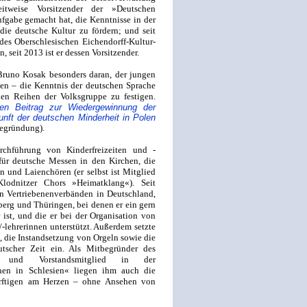
tweise Vorsitzender der »Deutschen
ufgabe gemacht hat, die Kenntnisse in der
ie deutsche Kultur zu fördern; und seit
des Oberschlesischen Eichendorff-Kultur-
seit 2013 ist er dessen Vorsitzender.
 Bruno Kosak besonders daran, der jungen
en – die Kenntnis der deutschen Sprache
en Reihen der Volksgruppe zu festigen.
den Beitrag zur Wiedergewinnung der
unft der deutschen Minderheit in Polen
begründung).
chführung von Kinderfreizeiten und -
 für deutsche Messen in den Kirchen, die
n und Laienchören (er selbst ist Mitglied
lodnitzer Chors »Heimatklang«). Seit
en Vertriebenenverbänden in Deutschland,
erg und Thüringen, bei denen er ein gern
 ist, und die er bei der Organisation von
-lehrerinnen unterstützt. Außerdem setzte
n, die Instandsetzung von Orgeln sowie die
scher Zeit ein. Als Mitbegründer des
es« und Vorstandsmitglied in der
chen in Schlesien« liegen ihm auch die
rftigen am Herzen – ohne Ansehen von