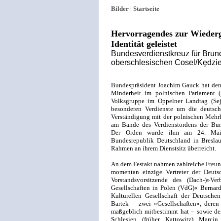
Bilder |
Startseite
Hervorragendes zur Wieder
Identität geleistet
Bundesverdienstkreuz für Bru
oberschlesischen Cosel/Kędzi
Bundespräsident Joachim Gauck hat den
Minderheit im polnischen Parlament (S
Volksgruppe im Oppelner Landtag (Se
besonderen Verdienste um die deutsch
Verständigung mit der polnischen Mehr
am Bande des Verdienstordens der Bun
Der Orden wurde ihm am 24. Mai 
Bundesrepublik Deutschland in Breslau,
Rahmen an ihrem Dienstsitz überreicht.
An dem Festakt nahmen zahlreiche Freund
momentan einzige Vertreter der Deuts
Vorstandsvorsitzende des (Dach-)»Ver
Gesellschaften in Polen (VdG)« Bernard
Kulturellen Gesellschaft der Deutsch
Bartek – zwei »Gesellschaften«, deren 
maßgeblich mitbestimmt hat – sowie de
Schlesien (früher Kattowitz) Marcin