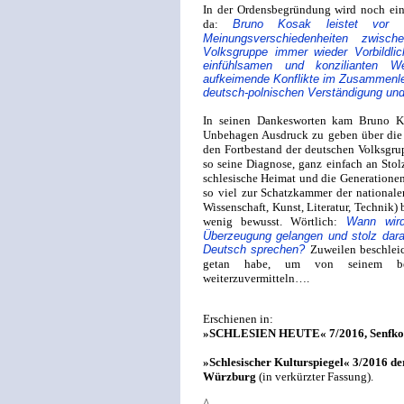
In der Ordensbegründung wird noch ein w
da:
Bruno Kosak leistet vor 
Meinungsverschiedenheiten zwisc
Volksgruppe immer wieder Vorbildli
einfühlsamen und konzilianten 
aufkeimende Konflikte im Zusammenle
deutsch-polnischen Verständigung un
In seinen Dankesworten kam Bruno K
Unbehagen Ausdruck zu geben über die
den Fortbestand der deutschen Volksgrup
so seine Diagnose, ganz einfach an Stol
schlesische Heimat und die Generationen
so viel zur Schatzkammer der nationale
Wissenschaft, Kunst, Literatur, Technik)
wenig bewusst. Wörtlich:
Wann wird
Überzeugung gelangen und stolz darau
Deutsch sprechen?
Zuweilen beschleic
getan habe, um von seinem bes
weiterzuvermitteln….
Erschienen in:
»SCHLESIEN HEUTE« 7/2016, Senfkorn-
»Schlesischer Kulturspiegel« 3/2016 de
Würzburg
(in verkürzter Fassung).
^