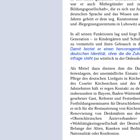
war er auch Mitbegründer und zei
Bildungsgesellschaft«, die es sich zur A
deutschen Sprache und das Wissen um d
Jahren gehört er dem sog. Kuratorenrat 
und -Begegnungszentrums in Lubowitz an, 
In all seinen Funktionen lag und liegt
Generation – in Kindergärten und Schul
zu vermitteln und ihren Gebrauch in d
Damit leistet er einen hervorragen
deutschen Identität, ohne die die Zuk
infrage steht
(so wörtlich in der Ordens
Als Mittel dazu dienten ihm die Dur
ferienlagern, der unermüdliche Einsatz
Pflege des deutschen Liedguts in Kirche
des Coseler Kirchenchors und des K
Jahrzehnten hält er regen Kontakt zu d
insbesondere in Bayern, Baden-Württemb
gesehener Gast, Referent und Festredner
Fortbildungsseminaren für Deutschlehrer/
er sich für die Restaurierung von Kirche
Renovierung von Denkmälern aus deut
»Oberschlesischen Ärzteverband
»Wohltätigkeitsgesellschaft der Deuts
Belange der Alten, Kranken und Bedü
Nationalität oder Konfession.