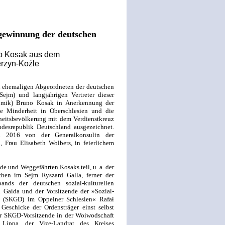
gewinnung der deutschen
no Kosak aus dem
erzyn-Koźle
 ehemaligen Abgeordneten der deutschen
ejm) und langjährigen Vertreter dieser
jmik) Bruno Kosak in Anerkennung der
e Minderheit in Oberschlesien und die
heitsbevölkerung mit dem Verdienstkreuz
desrepublik Deutschland ausgezeichnet.
2016 von der Generalkonsulin der
 Frau Elisabeth Wolbers, in feierlichem
e und Weggefährten Kosaks teil, u. a. der
chen im Sejm Ryszard Galla, ferner der
bands der deutschen sozial-kulturellen
 Gaida und der Vorsitzende der »Sozial-
en (SKGD) im Oppelner Schlesien« Rafał
Geschicke der Ordensträger einst selbst
r SKGD-Vorsitzende in der Woiwodschaft
 Lippa, der Vize-Landrat des Kreises