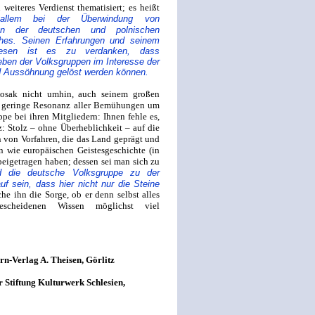
eiteres Verdienst thematisiert; es heißt
allem bei der Überwindung von
hen der deutschen und polnischen
ches. Seinen Erfahrungen und seinem
Wesen ist es zu verdanken, dass
ben der Volksgruppen im Interesse der
d Aussöhnung gelöst werden können.
osak nicht umhin, auch seinem großen
 geringe Resonanz aller Bemühungen um
pe bei ihren Mitgliedern: Ihnen fehle es,
z: Stolz – ohne Überheblichkeit – auf die
 von Vorfahren, die das Land geprägt und
n wie europäischen Geistesgeschichte (in
 beigetragen haben; dessen sei man sich zu
 die deutsche Volksgruppe zu der
f sein, dass hier nicht nur die Steine
he ihn die Sorge, ob er denn selbst alles
cheidenen Wissen möglichst viel
Verlag A. Theisen, Görlitz
r Stiftung Kulturwerk Schlesien,