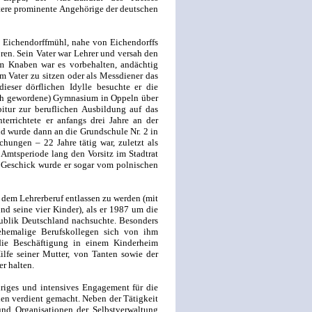
ere prominente Angehörige der deutschen
 Eichendorffmühl, nahe von Eichendorffs
ren. Sein Vater war Lehrer und versah den
em Knaben war es vorbehalten, andächtig
m Vater zu sitzen oder als Messdiener das
ieser dörflichen Idylle besuchte er die
isch gewordene) Gymnasium in Oppeln über
tur zur beruflichen Ausbildung auf das
terrichtete er anfangs drei Jahre an der
nd wurde dann an die Grundschule Nr. 2 in
chungen – 22 Jahre tätig war, zuletzt als
 Amtsperiode lang den Vorsitz im Stadtrat
 Geschick wurde er sogar vom polnischen
 dem Lehrerberuf entlassen zu werden (mit
nd seine vier Kinder), als er 1987 um die
publik Deutschland nachsuchte. Besonders
 ehemalige Berufskollegen sich von ihm
die Beschäftigung in einem Kinderheim
ilfe seiner Mutter, von Tanten sowie der
r halten.
riges und intensives Engagement für die
en verdient gemacht. Neben der Tätigkeit
und Organisationen der Selbstverwaltung