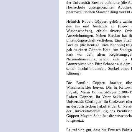
der Universität Breslau etablierte (die 
Hochschule untergebrachten Apothe
pharmazeutischen Staats­prüfung vor Ort 
Heinrich Robert Göppert gehörte zahlr
des In- und Auslands an (bspw. 
Wissenschaften), erhielt diverse Or
Auszeichnungen. Neben Breslau hat ih
Ehrenbürgerschaft verliehen. Eine Str
Breslau (die heutige ulica Kanonia) tr
gab es einen Göppert-Hain. Am Stadtgr
Park vor dem alten Regierungsge
Nationalmuseum), befand sich bis 
Bronzebüste von Fritz Schaper aus dem J
seiner Inschrift beraubte Sockel eines
Klärung).
Die Familie Göppert brachte übe
Wissenschaftler hervor. Die in Kattow
Physik, Maria Göppert-Mayer (1906-1
Robert Göppert. Ihr Vater bekleidete
Universität Göttingen; ihr Großvater (de
an der Juristischen Fakultät der Universi
der Universitätsabteilung des Preußisc
Göppert-Mayers Sohn hat die wissenscha
fortgesetzt.
Es traf sich gut, dass die Deutsch-Polni