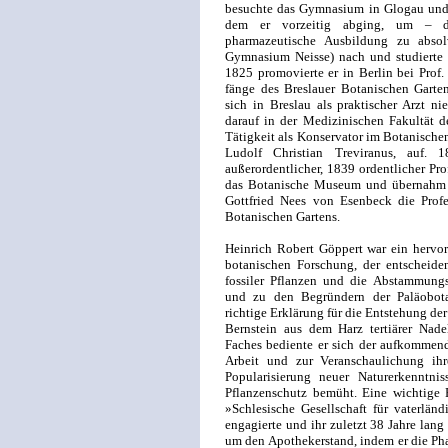
besuchte das Gymnasium in Glogau und
dem er vorzeitig ab­ging, um – de
pharmazeutische Ausbildung zu absol
Gymnasium Neisse) nach und studierte 
1825 promovierte er in Berlin bei Prof.
fänge des Breslauer Botanischen Garte
sich in Breslau als praktischer Arzt nie
darauf in der Medizinischen Fakultät de
Tätig­keit als Konservator im Botanischen
Ludolf Christian Treviranus, auf.
außerordentlicher, 1839 ordentlicher Pro
das Botanische Museum und übernahm 1
Gottfried Nees von Esenbeck die Profe
Botanischen Gartens.
Heinrich Robert Göppert war ein hervor
botani­schen Forschung, der entscheide
fossiler Pflanzen und die Abstammungsv
und zu den Begründern der Paläobotan
richtige Erklärung für die Entstehung der
Bernstein aus dem Harz tertiärer Nadel
Faches bediente er sich der aufkommende
Arbeit und zur Veranschaulichung ihr
Popularisierung neuer Naturerkenntn
Pflanzenschutz bemüht. Eine wichtige R
»Schlesische Gesellschaft für vaterländ
engagierte und ihr zuletzt 38 Jahre lang
um den Apothekerstand, indem er die Pha