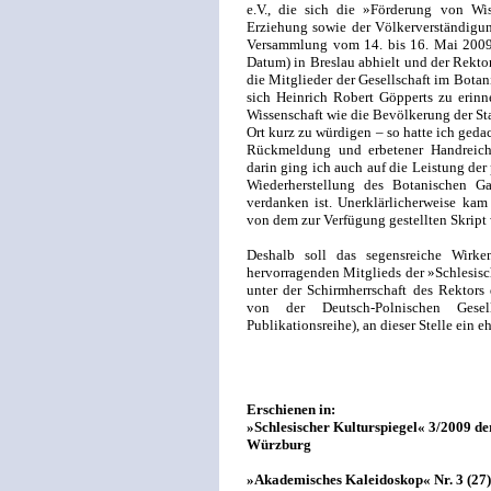
e.V., die sich die »Förderung von Wi
Erziehung sowie der Völkerverständigung
Versammlung vom 14. bis 16. Mai 2009
Datum) in Breslau abhielt und der Rekto
die Mitglieder der Gesellschaft im Botan
sich Heinrich Robert Göpperts zu erinn
Wissenschaft wie die Bevölkerung der St
Ort kurz zu würdigen – so hatte ich geda
Rückmeldung und erbetener Handreichu
darin ging ich auch auf die Leistung der
Wiederherstellung des Botanischen G
verdanken ist. Unerklärlicherweise ka
von dem zur Verfügung gestellten Skrip
Deshalb soll das segensreiche Wirke
hervorragenden Mitglieds der »Schlesisch
unter der Schirmherrschaft des Rektors
von der Deutsch-Polnischen Gesell
Publikationsreihe), an dieser Stelle ein 
Erschienen in:
»Schlesischer Kulturspiegel« 3/2009 de
Würzburg
»Akademisches Kaleidoskop« Nr. 3 (27)