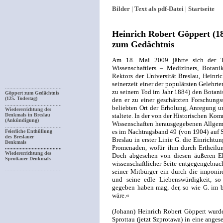
Bilder |
Text als pdf-Datei |
Startseite
Heinrich Robert Göppert (1
zum Gedächtnis
Am 18. Mai 2009 jährte sich der To
Wissenschaft­lers – Mediziners, Botan
Rektors der Universität Breslau, Heinr
seinerzeit einer der populärsten Gelehrte
......................................
zu seinem Tod im Jahr 1884) den Botanis
Göppert zum Gedächtnis
(125. Todestag)
den er zu einer geschätzten Forschungs
......................................
beliebten Ort der Erholung, Anregung u
Wiedererrichtung des
Denkmals in Breslau
staltete. In der von der Historischen Ko
(Ankündigung)
Wissenschaften herausgegebenen Allgem
......................................
es im Nachtragsband 49 (von 1904) auf S
Feierliche Enthüllung
des Breslauer
Breslau in erster Linie G. die Einrichtu
Denkmals
Promenaden, wofür ihm durch Ertheilun
......................................
Wiedererrichtung des
Doch abgesehen von diesen äußeren Eh
Sprottauer Denkmals
wissenschaftlicher Seite entgegengebrach
......................................
seiner Mitbürger ein durch die imponir
und seine edle Liebenswürdigkeit, s
gegeben haben mag, der, so wie G. im 
wäre.«
(Johann) Heinrich Robert Göppert wurde
Sprottau (jetzt Szprotawa) in eine ange