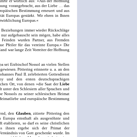
ührte er wörtlich aus: »Aus der Hoffnung
nung vorangebracht, aus der Liebe … das
europäischen Bestimmung erneuert und aus
ät Europas gestärkt. Wir ehren in Ihnen
erwirklichung Europas.«
n Beziehungen immer wieder Rückschläge
h nur aufgebauscht sein mögen, habe alles
 Feinden wurden Partner, aus Fremden
e Pfeiler für das vereinte Europa.« Die
and war lange Zeit Vorreiter der Hoffnung
 sei Erzbischof Nossol an vielen Stellen
wiesen. Pöttering erinnerte u. a. an den
hannes Paul II. zelebrierten Gottesdienst
y und den ersten deutschsprachigen
ichen Ort, von denen »die Saat der
Liebe
lt unter den Schlesiern aller Sprachen und
e Nossols zu seiner schlesischen Heimat
ie Heimatliebe und europäische Bestimmung
gend, den
Glauben
, zitierte Pöttering den
h Europa ernsthaft als ausgesöhnte und
 etablieren, so darf es seine christlichen
us ihnen ergebe sich der Primat der
erständnis von Gott geschenkt wurde. Im