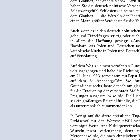
dem Glauben, der anders sieht«. Dazu f
haben Sie die deutsch-polnische Versöh
Selbstwertgefühl Schlesiens in seiner 
dem Glauben … die Wurzeln der Identit
einen Mann größter Verdienste für die V
Auch wenn es in den deutsch-polnische
gebe und Einzelfragen strittig oder auc
in allem die
Hoffnung
gesiegt: »Aus
Nachbarn, aus Polen und Deutschen neu
katholische Kirche in Polen und Deutschl
auf Versöhnung.
Auf dem Weg zu einem versöhnten Europa
vorausgegangen und habe die Richtung ge
am 21. Juni 1983 gemeinsam mit Papst Jo
auf dem St. Annaberg/Góra Św. Ann
Gottesdienst sechs Jahre danach am gle
für die Erneuerung der versöhnten Vielfa
Prägungen ausgestreut« wurde. Die Lieb
sei ein großartiges Beispiel für alle, d
als unzertrennlich zusammendenken.
In Bezug auf die dritte christliche Tu
Erzbischof mit den Worten: »Will sic
vereinigte Werte- und Kulturgemeinschaft
Wurzeln nicht verleugnen«, denn a
Menschenwürde, die nach christlichem V