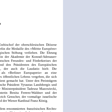
«
bischof der oberschlesischen Diözese
erlin die Medaille des »Mérite Européen«
ischen Stiftung verliehen. Die Ehrung
 in der Akademie der Konrad-Adenauer-
utschen Freundes- und Förderkreises der
 und den Präsidenten des Europäischen
ng, der auch die Laudatio hielt. Die
 als »Berliner Europapreis« an eine
es öffentlichen Lebens vergeben, die sich
ent gemacht hat. Unter den Preisträgern
ische Präsident Vytautas Landsbergis und
e Ministerpräsident Tadeusz Mazowiecki,
isterin Benita Ferrero-Waldner und der
rich Genscher, der vormalige israelische
nd der Wiener Kardinal Franz König.
em renommierten französischen Rechts-