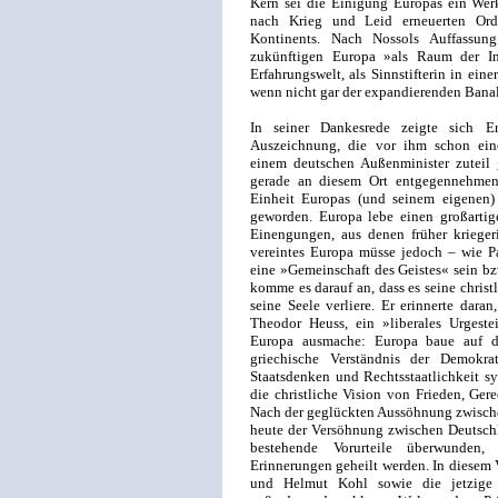
Kern sei die Einigung Europas ein Werk
nach Krieg und Leid erneuerten Ord
Kontinents. Nach Nossols Auffassun
zukünftigen Europa »als Raum der Inte
Erfahrungswelt, als Sinnstifterin in ein
wenn nicht gar der expandierenden Banal
In seiner Dankesrede zeigte sich Er
Auszeichnung, die vor ihm schon ein
einem deutschen Außenminister zuteil g
gerade an diesem Ort entgegennehme
Einheit Europas (und seinem eigenen) 
geworden. Europa lebe einen großartig
Einengungen, aus denen früher krieger
vereintes Europa müsse jedoch – wie Pa
eine »Gemeinschaft des Geistes« sein b
komme es darauf an, dass es seine chris
seine Seele verliere. Er erinnerte dara
Theodor Heuss, ein »liberales Urgeste
Europa ausmache: Europa baue auf d
griechische Verständnis der Demokra
Staatsdenken und Rechtsstaatlichkeit sy
die christliche Vision von Frieden, Ge
Nach der geglückten Aussöhnung zwische
heute der Versöhnung zwischen Deutschl
bestehende Vorurteile überwunden, 
Erinnerungen geheilt werden. In diesem 
und Helmut Kohl sowie die jetzige 