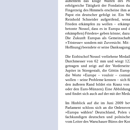
außerdem das kluge Walten des Prä
erfolgreiche Tätigkeit der Fondation d
Fingerzeig des Himmels erscheine ihm au
Papst ein deutscher gefolgt ist. Ein Wo
Reinhold Schneider aufgreifend, wona
Frieden erkämpfen zu wollen – erkämpf
betonte Nossol, dass es in Europa und 
erkämpften) Frieden« geben könne; dazu 
Die Zukunft Europas als Gemeinschaft 
»Tristesse« sondern mit Zuversicht. Mi
Hoffnung) beendete er seine Danksagung
Die Erzbischof Nossol verliehene Medail
Durchmesser von 62 mm und wiegt 122
getragen und zeigt auf der Vorderseit
Jupiter in Stiergestalt, die Göttin Eur
die Worte »Europe – vouloir – connait
wollen – seine Probleme kennen – sich fü
den äußeren Rand bildet ein Kranz von 
oder den Euro-Münzen). Eine Abbildung 
und findet sich auch auf der mit der Med
Im Hinblick auf die im Juni 2009 be
Parlament schloss sich an die Ordensv
»Europa wählen! Deutschland, Polen 
fachkundigen deutschen und polnischen
vom Leiter des Warschauer Büros der Ko