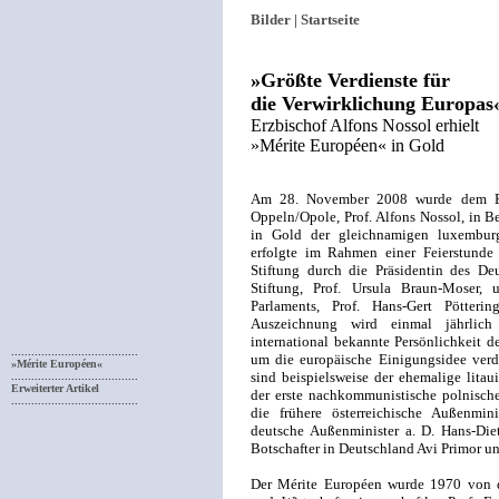
Bilder |
Startseite
»Größte Verdienste für
die Verwirklichung Europas
Erzbischof Alfons Nossol erhielt
»Mérite Européen« in Gold
Am 28. November 2008 wurde dem Erz
Oppeln/Opole, Prof. Alfons Nossol, in B
in Gold der gleichnamigen luxemburg
erfolgte im Rahmen einer Feierstunde
Stiftung durch die Präsidentin des De
Stiftung, Prof. Ursula Braun-Moser,
Parlaments, Prof. Hans-Gert Pötteri
Auszeichnung wird einmal jährlich
international bekannte Persönlichkeit d
......................................
um die europäische Einigungsidee verdi
»Mérite Européen«
sind beispielsweise der ehemalige litau
......................................
Erweiterter Artikel
der erste nachkommunistische polnisch
......................................
die frühere österreichische Außenmin
deutsche Außenminister a. D. Hans-Diet
Botschafter in Deutschland Avi Primor u
Der Mérite Européen wurde 1970 von d