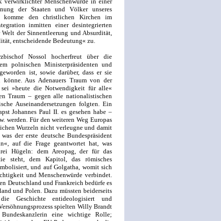
 verwirklichter Menschen­würde in einer
nung der Staaten und Völker unseres
g komme den christlichen Kirchen im
gration inmitten einer desintegrierten
er Welt der Sinnentleerung und Absurdität,
ität, entscheidende Bedeutung« zu.
zbischof Nossol hocherfreut über die
em polnischen Ministerpräsidenten und
eworden ist, sowie darüber, dass er sie
n könne. Aus Adenauers Traum von der
sei »heute die Notwendigkeit für alle«
en Traum – gegen alle nationalistischen
ische Auseinandersetzungen folgten. Ein
pst Johannes Paul II. es gesehen habe –
zw. werden. Für den weiteren Weg Europas
tlichen Wurzeln nicht verleugne und damit
n, was der erste deutsche Bundespräsident
in«, auf die Frage geantwortet hat, was
rei Hügeln: dem Areopag, der für das
tie steht, dem Kapitol, das römisches
mbolisiert, und auf Golgatha, womit sich
rechtigkeit und Menschenwürde verbindet.
n Deutschland und Frankreich bedürfe es
and und Polen. Dazu müssten beiderseits
die Geschichte entideologisiert und
Versöhnungsprozess spielten Willy Brandt
Bundeskanzlerin eine wichtige Rolle;