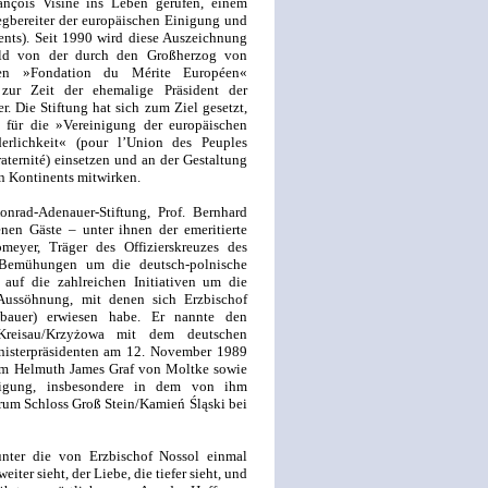
rançois Visine ins Leben gerufen, einem
gbereiter der europäischen Einigung und
ents). Seit 1990 wird diese Auszeichnung
old von der durch den Großherzog von
gen »Fondation du Mérite Européen«
t zur Zeit der ehemalige Präsident der
 Die Stiftung hat sich zum Ziel gesetzt,
h für die »Vereinigung der europäischen
erlichkeit« (pour l’Union des Peuples
raternité) einsetzen und an der Ge­staltung
en Kontinents mitwirken.
nrad-Adenauer-Stiftung, Prof. Bernhard
enen Gäste – unter ihnen der emeritierte
meyer, Träger des Offizierskreuzes des
e Bemühungen um die deutsch-polnische
auf die zahlreichen Initiativen um die
Aussöhnung, mit denen sich Erzbischof
nbauer) erwiesen habe. Er nannte den
 Kreisau/Krzyżowa mit dem deutschen
isterpräsidenten am 12. November 1989
um Helmuth James Graf von Moltke sowie
ligung, insbesondere in dem von ihm
um Schloss Groß Stein/Kamień Śląski bei
 unter die von Erzbischof Nossol einmal
ter sieht, der Liebe, die tiefer sieht, und