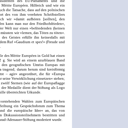
sidenten des EU-Parlaments und die
u Mérite Européen. Hilfreich und wie ein
ch die Tatsache, dass auf den polnischen
rt des von ihm verehrten Schriftstellers
ch wir »damit aufhören [sollten], den
en kann man nur den Friedhofsfrieden«,
der Welt nur einen »befriedenden (keinen
müssten wir »lernen, das Töten zu töten«.
des Geistes erfülle ihn keinesfalls mit
t dem Ruf »Gaudium et spes!« (Freude und
.
le des Mérite Européen in Gold hat einen
 g. Sie wird an einem azurblauen Band
e den geografischen Umriss Europas mit
opa tragend; darum herum sind kreisförmig
re – agir« angeordnet, die für »Europa
r seine Verwirklichung einsetzen« stehen;
zwölf Sternen (wie auf der Europaflagge
der Medaille dient der Stiftung als Logo
aille überreichten Urkunde.
vorstehenden Wahlen zum Europäischen
erleihung ein Gesprächsforum zum Thema
und die europäische Idee« an, das von
 Diskussionsteilnehmern bestritten und
nrad-Adenauer-Stiftung moderiert wurde.