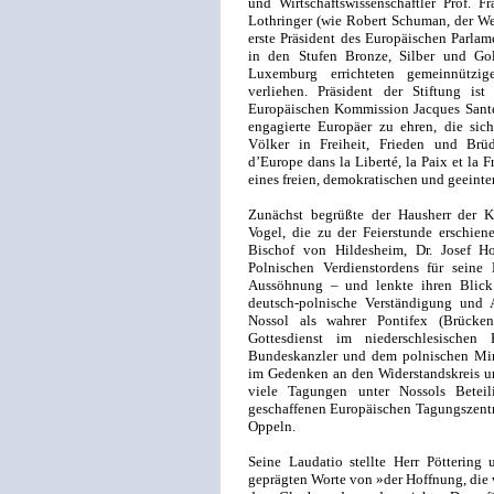
und Wirtschaftswissenschaftler Prof. F
Lothringer (wie Robert Schuman, der We
erste Präsident des Europäischen Parlam
in den Stufen Bronze, Silber und G
Luxemburg errichteten gemeinnützi
verliehen. Präsident der Stiftung is
Europäischen Kommission Jacques Santer.
engagierte Europäer zu ehren, die sic
Völker in Freiheit, Frieden und Brüd
d’Europe dans la Liberté, la Paix et la F
eines freien, demokratischen und geeint
Zunächst begrüßte der Hausherr der Ko
Vogel, die zu der Feierstunde erschien
Bischof von Hildesheim, Dr. Josef Ho
Polnischen Verdienstordens für sein
Aussöhnung – und lenkte ihren Blick 
deutsch-polnische Verständigung und 
Nossol als wahrer Pontifex (Brücke
Gottesdienst im niederschlesischen
Bundeskanzler und dem polnischen Min
im Gedenken an den Widerstandskreis 
viele Tagungen unter Nossols Betei
geschaffenen Europäischen Tagungszentr
Oppeln.
Seine Laudatio stellte Herr Pöttering
geprägten Worte von »der Hoffnung, die wei