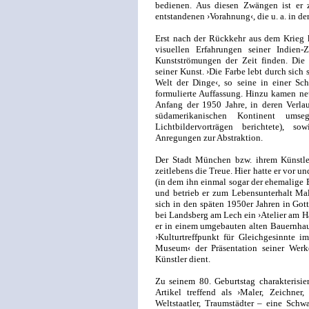
bedienen. Aus diesen Zwängen ist er 
entstandenen ›Vorahnung‹, die u. a. in de
Erst nach der Rückkehr aus dem Krieg k
visuellen Erfahrungen seiner Indien
Kunstströmungen der Zeit finden. Di
seiner Kunst. ›Die Farbe lebt durch sich 
Welt der Dinge‹, so seine in einer S
formulierte Auffassung. Hinzu kamen ne
Anfang der 1950 Jahre, in deren Verla
südamerikanischen Kontinent ums
Lichtbildervorträgen berichtete), 
Anregungen zur Abstraktion.
Der Stadt München bzw. ihrem Künstle
zeitlebens die Treue. Hier hatte er vor u
(in dem ihn einmal sogar der ehemalige
und betrieb er zum Lebensunterhalt Ma
sich in den späten 1950er Jahren in Got
bei Landsberg am Lech ein ›Atelier am Ha
er in einem umgebauten alten Bauernhau
›Kulturtreffpunkt für Gleichgesinnte im
Museum‹ der Präsentation seiner Werk
Künstler dient.
Zu seinem 80. Geburtstag charakterisi
Artikel treffend als ›Maler, Zeichner,
Weltstaatler, Traumstädter – eine Schwa