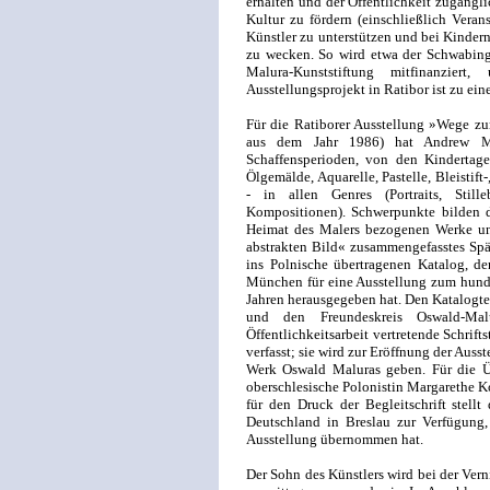
erhalten und der Öffentlichkeit zugäng
Kultur zu fördern (einschließlich Veran
Künstler zu unterstützen und bei Kindern
zu wecken. So wird etwa der Schwabing
Malura-Kunststiftung mitfinanzie
Ausstellungsprojekt in Ratibor ist zu ei
Für die Ratiborer Ausstellung »Wege zu
aus dem Jahr 1986) hat Andrew Mal
Schaffensperioden, von den Kindertage
Ölgemälde, Aquarelle, Pastelle, Bleistif
- in allen Genres (Portraits, Stil
Kompositionen). Schwerpunkte bilden da
Heimat des Malers bezogenen Werke un
abstrakten Bild« zusammengefasstes Spät
ins Polnische übertragenen Katalog, de
München für eine Ausstellung zum hunde
Jahren herausgegeben hat. Den Katalogte
und den Freundeskreis Oswald-Mal
Öffentlichkeitsarbeit vertretende Schrift
verfasst; sie wird zur Eröffnung der Aus
Werk Oswald Maluras geben. Für die Üb
oberschlesische Polonistin Margarethe 
für den Druck der Begleitschrift stell
Deutschland in Breslau zur Verfügung,
Ausstellung übernommen hat.
Der Sohn des Künstlers wird bei der Vern