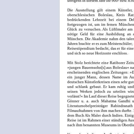
übrigens in diesem Jahr ihr 900- bzw. 8
Die Ausstellung gilt einem Künstler
oberschlesischen Boleslau, Kreis R
bedrückenden Lehrzeit bei einem Dek
fortgezogen ist, um im fernen München,
Glück zu versuchen. Als Lüftlmaler am 
nötige Geld für eine Ausbildung an 
München. Die Akademie nahm den talent
Jahren brachte er es zum Meisterschüler
Reisestipendium bedacht, das er für ein
und sich so neue Horizonte erschloss.
Mit Stolz berichtete eine Ratiborer Ze
»jungen Bauernsohn[s] aus Boleslau« nac
erscheinenden englischen Zeitungen: »Ei
ein junger Mann, dessen Name im Ausl
deutschen Künstlerkreisen einen sehr gute
und schlank gebaut. Er kam ruhig und
seinen Werken jedoch zu urteilen wir
verlässt!« Im Lauf dieser Reise begegnet
Gönner u. a. auch Mahatma Gandhi un
Literaturnobelpreisträger Rabindran
Filmaufnahmen von ihm machen durfte. 19
dem Buch Als Maler durch Indien. Einige
Reise ist im Rahmen einer ständigen Au
nach ihm benannten Museums in Oberdie