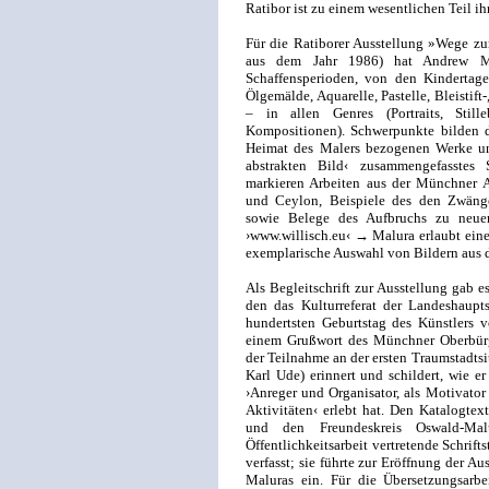
Ratibor ist zu einem wesentlichen Teil ih
Für die Ratiborer Ausstellung »Wege zu
aus dem Jahr 1986) hat Andrew Mal
Schaffensperioden, von den Kindertage
Ölgemälde, Aquarelle, Pastelle, Bleistif
– in allen Genres (Portraits, Stil
Kompositionen). Schwerpunkte bilden da
Heimat des Malers bezogenen Werke un
abstrakten Bild‹ zusammengefasstes
markieren Arbeiten aus der Münchner A
und Ceylon, Beispiele des den Zwänge
sowie Belege des Aufbruchs zu neue
›www.willisch.eu‹ → Malura erlaubt eine
exemplarische Auswahl von Bildern aus 
Als Begleitschrift zur Ausstellung gab e
den das Kulturreferat der Landeshaup
hundertsten Geburtstag des Künstlers 
einem Grußwort des Münchner Oberbürge
der Teilnahme an der ersten Traumstadtsit
Karl Ude) erinnert und schildert, wie 
›Anreger und Organisator, als Motivator
Aktivitäten‹ erlebt hat. Den Katalogte
und den Freundeskreis Oswald-Mal
Öffentlichkeitsarbeit vertretende Schrift
verfasst; sie führte zur Eröffnung der 
Maluras ein. Für die Übersetzungsarbe