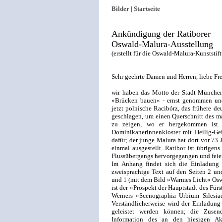
Bilder |
Startseite
Ankündigung der Ratiborer
Oswald-Malura-Ausstellung
(erstellt für die Oswald-Malura-Kunststif
Sehr geehrte Damen und Herren, liebe F
wir haben das Motto der Stadt Münche
»Brücken bauen« - ernst genommen und
jetzt polnische Racibórz, das frühere de
geschlagen, um einen Querschnitt des m
zu zeigen, wo er hergekommen ist
Dominikanerinnenkloster mit Heilig-Geis
dafür; der junge Malura hat dort vor 73
einmal ausgestellt. Ratibor ist übrige
Flussübergangs hervorgegangen und feier
Im Anhang findet sich die Einladung z
zweisprachige Text auf den Seiten 2 und
und 1 (mit dem Bild »Warmes Licht« Osw
ist der »Prospekt der Hauptstadt des Für
Werners »Scenographia Urbium Silesia
Verständlicherweise wird der Einladung 
geleistet werden können; die Zusen
Information des an den hiesigen Aktiv