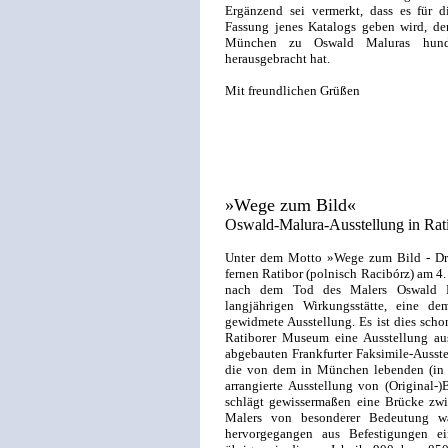
Ergänzend sei vermerkt, dass es für d
Fassung jenes Katalogs geben wird, den
München zu Oswald Maluras hunde
herausgebracht hat.
Mit freundlichen Grüßen
»Wege zum Bild«
Oswald-Malura-Ausstellung in Rat
Unter dem Motto »Wege zum Bild - Dr
fernen Ratibor (polnisch Racibórz) am 4.
nach dem Tod des Malers Oswald M
langjährigen Wirkungsstätte, eine de
gewidmete Ausstellung. Es ist dies scho
Ratiborer Museum eine Ausstellung aus
abgebauten Frankfurter Faksimile-Ausst
die von dem in München lebenden (in
arrangierte Ausstellung von (Original-
schlägt gewissermaßen eine Brücke zwi
Malers von besonderer Bedeutung w
hervorgegangen aus Befestigungen ei