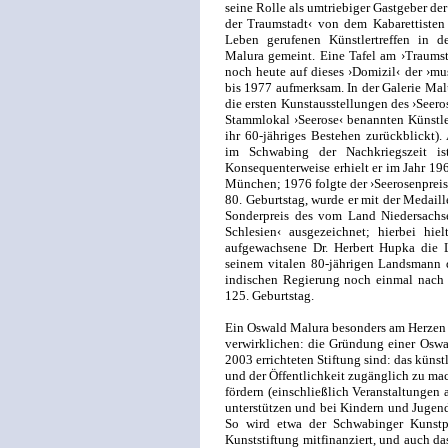
seine Rolle als umtriebiger Gastgeber 
der Traumstadt‹ von dem Kabarettisten u
Leben gerufenen Künstlertreffen in 
Malura gemeint. Eine Tafel am ›Traumst
noch heute auf dieses ›Domizil‹ der ›
bis 1977 aufmerksam. In der Galerie Mal
die ersten Kunstausstellungen des ›Seero
Stammlokal ›Seerose‹ benannten Künstler
ihr 60-jähriges Bestehen zurückblickt). 
im Schwabing der Nachkriegszeit i
Konsequenterweise erhielt er im Jahr 19
München; 1976 folgte der ›Seerosenpreis
80. Geburtstag, wurde er mit der Medail
Sonderpreis des vom Land Niedersachse
Schlesien‹ ausgezeichnet; hierbei hie
aufgewachsene Dr. Herbert Hupka die L
seinem vitalen 80-jährigen Landsmann d
indischen Regierung noch einmal nach I
125. Geburtstag.
Ein Oswald Malura besonders am Herzen 
verwirklichen: die Gründung einer Oswal
2003 errichteten Stiftung sind: das künst
und der Öffentlichkeit zugänglich zu ma
fördern (einschließlich Veranstaltungen 
unterstützen und bei Kindern und Jugend
So wird etwa der Schwabinger Kunstp
Kunststiftung mitfinanziert, und auch da