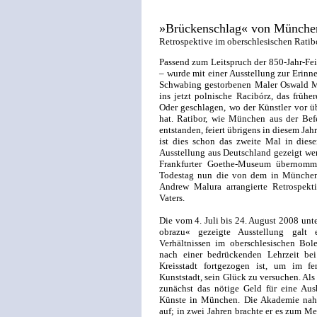
»Brückenschlag« von München
Retrospektive im oberschlesischen Ratib
Passend zum Leitspruch der 850-Jahr-Fe
– wurde mit einer Ausstellung zur Erinn
Schwabing gestorbenen Maler Oswald Ma
ins jetzt polnische Racibórz, das frühe
Oder geschlagen, wo der Künstler vor 
hat. Ratibor, wie München aus der Bef
entstanden, feiert übrigens in diesem Ja
ist dies schon das zweite Mal in dies
Ausstellung aus Deutschland gezeigt we
Frankfurter Goethe-Museum übernomme
Todestag nun die von dem in München
Andrew Malura arrangierte Retrospekti
Vaters.
Die vom 4. Juli bis 24. August 2008 un
obrazu« gezeigte Ausstellung galt
Verhältnissen im oberschlesischen Bol
nach einer bedrückenden Lehrzeit be
Kreisstadt fortgezogen ist, um im f
Kunststadt, sein Glück zu versuchen. Als
zunächst das nötige Geld für eine Au
Künste in München. Die Akademie nah
auf; in zwei Jahren brachte er es zum M