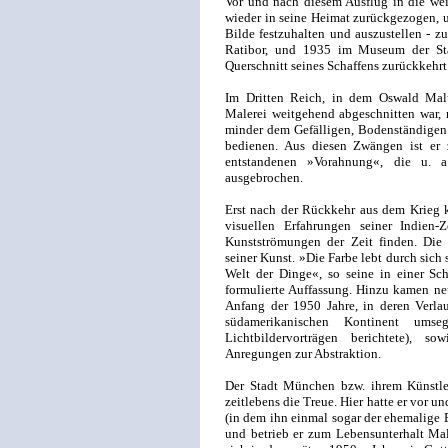
Vor und nach diesem Ausflug in die we
wieder in seine Heimat zurückgezogen,
Bilde festzuhalten und auszustellen - z
Ratibor, und 1935 im Museum der Stad
Querschnitt seines Schaffens zurückkehrt
Im Dritten Reich, in dem Oswald Ma
Malerei weitgehend abgeschnitten war, m
minder dem Gefälligen, Bodenständigen 
bedienen. Aus diesen Zwängen ist er 
entstandenen »Vorahnung«, die u. a
ausgebrochen.
Erst nach der Rückkehr aus dem Krieg k
visuellen Erfahrungen seiner Indien
Kunstströmungen der Zeit finden. Di
seiner Kunst. »Die Farbe lebt durch sich 
Welt der Dinge«, so seine in einer S
formulierte Auffassung. Hinzu kamen ne
Anfang der 1950 Jahre, in deren Verla
südamerikanischen Kontinent ums
Lichtbildervorträgen berichtete), 
Anregungen zur Abstraktion.
Der Stadt München bzw. ihrem Künstle
zeitlebens die Treue. Hier hatte er vor u
(in dem ihn einmal sogar der ehemalige
und betrieb er zum Lebensunterhalt Ma