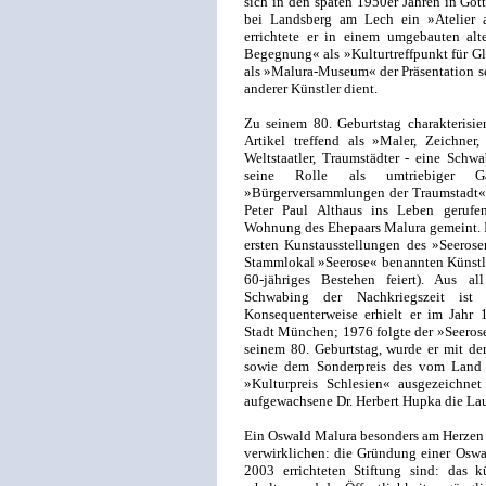
sich in den späten 1950er Jahren in Got
bei Landsberg am Lech ein »Atelier
errichtete er in einem umgebauten al
Begegnung« als »Kulturtreffpunkt für Gle
als »Malura-Museum« der Präsentation s
anderer Künstler dient.
Zu seinem 80. Geburtstag charakterisi
Artikel treffend als »Maler, Zeichner,
Weltstaatler, Traumstädter - eine Schwa
seine Rolle als umtriebiger 
»Bürgerversammlungen der Traumstadt« v
Peter Paul Althaus ins Leben gerufen
Wohnung des Ehepaars Malura gemeint. I
ersten Kunstausstellungen des »Seerose
Stammlokal »Seerose« benannten Künstler
60-jähriges Bestehen feiert). Aus al
Schwabing der Nachkriegszeit ist
Konsequenterweise erhielt er im Jahr
Stadt München; 1976 folgte der »Seerose
seinem 80. Geburtstag, wurde er mit de
sowie dem Sonderpreis des vom Land 
»Kulturpreis Schlesien« ausgezeichnet
aufgewachsene Dr. Herbert Hupka die Laud
Ein Oswald Malura besonders am Herzen 
verwirklichen: die Gründung einer Oswal
2003 errichteten Stiftung sind: das k