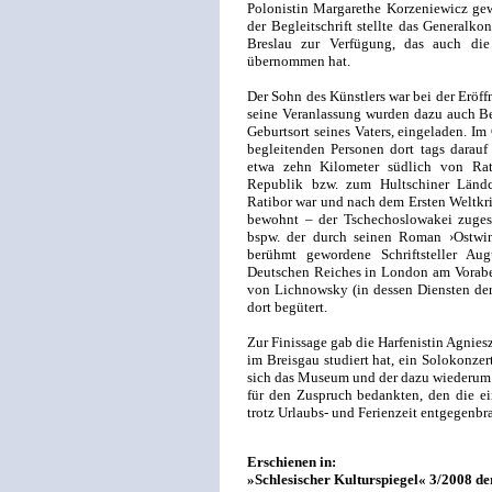
Polonistin Margarethe Korzeniewicz ge
der Begleitschrift stellte das Generalk
Breslau zur Verfügung, das auch die 
übernommen hat.
Der Sohn des Künstlers war bei der Eröff
seine Veranlassung wurden dazu auch B
Geburtsort seines Vaters, eingeladen. I
begleitenden Personen dort tags darauf
etwa zehn Kilometer südlich von Rat
Republik bzw. zum Hultschiner Ländc
Ratibor war und nach dem Ersten Weltk
bewohnt – der Tschechoslowakei zuges
bspw. der durch seinen Roman ›Ostwin
berühmt gewordene Schriftsteller Aug
Deutschen Reiches in London am Voraben
von Lichnowsky (in dessen Diensten der 
dort begütert.
Zur Finissage gab die Harfenistin Agniesz
im Breisgau studiert hat, ein Solokonz
sich das Museum und der dazu wiederu
für den Zuspruch bedankten, den die e
trotz Urlaubs- und Ferienzeit entgegenbr
Erschienen in:
»Schlesischer Kulturspiegel« 3/2008 de