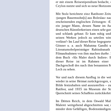
er mit einem Reisestipendium bedacht, d
Ceylon nutzte und sich so neue Horizonte
Mit Stolz berichtete eine Ratiborer Ze
›jungen Bauernsohn[s] aus Boleslau‹ nac
erscheinenden englischen Zeitungen: ›Ei
ein junger Mann, dessen Name im Ausl
deutschen Künstlerkreisen einen sehr gute
und schlank gebaut. Er kam ruhig und
seinen Werken jedoch zu urteilen wir
verlässt!‹ Im Lauf dieser Reise begegnet
Gönner u. a. auch Mahatma Gandhi un
Literaturnobelpreisträger Rabindran
Filmaufnahmen von ihm machen durfte. 19
dem Buch ›Als Maler durch Indien‹. E
dieser Reise ist im Rahmen einer 
Dachgeschoß des nach ihm benannten M
Lech zu sehen.
Vor und nach diesem Ausflug in die we
wieder in seine Heimat zurückgezogen,
Bilde festzuhalten und auszustellen – z
Ratibor, und 1935 im Museum der Stad
Querschnitt seines Schaffens zurückkehrt
Im Dritten Reich, in dem Oswald Ma
Malerei weitgehend abgeschnitten war, m
minder dem Gefälligen, Bodenständigen 