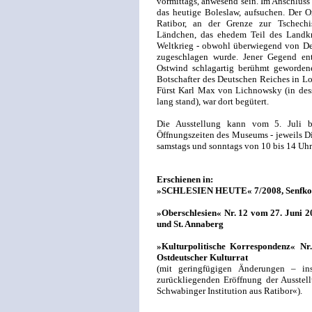
vormittags, anwesend sein. Im Anschluss d
das heutige Boleslaw, aufsuchen. Der O
Ratibor, an der Grenze zur Tschech
Ländchen, das ehedem Teil des Landkr
Weltkrieg - obwohl überwiegend von De
zugeschlagen wurde. Jener Gegend en
Ostwind schlagartig berühmt gewordene 
Botschafter des Deutschen Reiches in L
Fürst Karl Max von Lichnowsky (in dess
lang stand), war dort begütert.
Die Ausstellung kann vom 5. Juli 
Öffnungszeiten des Museums - jeweils Di
samstags und sonntags von 10 bis 14 Uhr
Erschienen in:
»SCHLESIEN HEUTE« 7/2008, Senfkorn-
»Oberschlesien« Nr. 12 vom 27. Juni 20
und St. Annaberg
»Kulturpolitische Korrespondenz« Nr
Ostdeutscher Kulturrat
(mit geringfügigen Änderungen – ins
zurückliegenden Eröffnung der Ausstell
Schwabinger Institution aus Ratibor«).