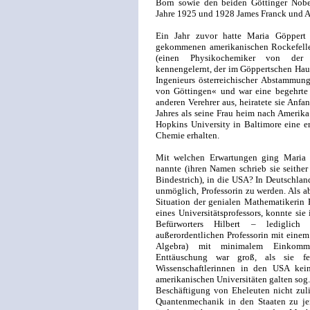
Born sowie den beiden Göttinger Nobe
Jahre 1925 und 1928 James Franck und A
Ein Jahr zuvor hatte Maria Göppert
gekommenen amerikanischen Rockefelle
(einen Physikochemiker von der ka
kennengelernt, der im Göppertschen Hau
Ingenieurs österreichischer Abstammun
von Göttingen« und war eine begehrte P
anderen Verehrer aus, heiratete sie Anf
Jahres als seine Frau heim nach Amerika
Hopkins University in Baltimore eine ers
Chemie erhalten.
Mit welchen Erwartungen ging Maria 
nannte (ihren Namen schrieb sie seither
Bindestrich), in die USA? In Deutschlan
unmöglich, Professorin zu werden. Als a
Situation der genialen Mathematikerin
eines Universitätsprofessors, konnte sie 
Befürworters Hilbert – lediglich
außerordentlichen Professorin mit einem 
Algebra) mit minimalem Einkomme
Enttäuschung war groß, als sie fe
Wissenschaftlerinnen in den USA kei
amerikanischen Universitäten galten sog.
Beschäftigung von Eheleuten nicht zuli
Quantenmechanik in den Staaten zu je