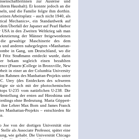
ssenschaftlerinnen zur Ausreise und
 ihrem Haushalt). Er konnte jedoch an die
ln, und die Familie folgte ihm dorthin.
einen Arbeitsplatz – auch nicht 1940, als
tical Mechanics«, ein Standardwerk auf
 dem Überfall der Japaner auf Pearl Harbor
r USA in den Zweiten Weltkrieg sah man
Rekrutierung der Männer freigewordenen
die gewaltige Maschinerie des dem
in und anderen nahegelegten »Manhattan-
bombe in Gang, um Deutschland, wo die
Fritz Straßmann entdeckt wurde, darin
er bekam sogleich einen bezahlten
ence (Frauen-)College in Bronxville, New
rbeit in einer an der Columbia University
 im Rahmen des Manhattan-Projekts unter
 C. Urey (des Entdeckers des schweren
äftigte sie sich mit der photochemischen
otops U-235 vom natürlichen U-238. Die
Herstellung der ersten auf Hiroshima und
erdings ohne Bedeutung. Maria Göppert-
e ihre Lehrer Max Born und James Franck
es Manhattan-Projekts – entschieden für
in.
Joe von der dortigen Universität eine
Stelle als Associate Professor, später eine
lung, wie gehabt. Die Universität Chicago