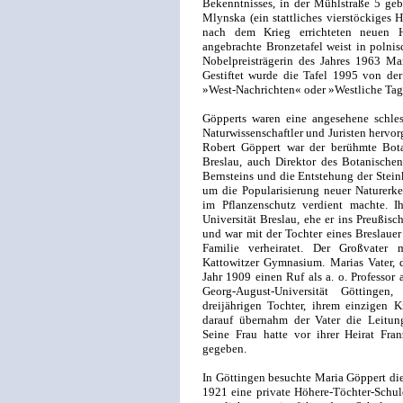
Bekenntnisses, in der Mühlstraße 5 geb
Mlynska (ein stattliches vierstöckiges 
nach dem Krieg errichteten neuen H
angebrachte Bronzetafel weist in polnis
Nobelpreisträgerin des Jahres 1963 Ma
Gestiftet wurde die Tafel 1995 von de
»West-Nachrichten« oder »Westliche Tag
Göpperts waren eine angesehene schles
Naturwissenschaftler und Juristen hervor
Robert Göppert war der berühmte Bota
Breslau, auch Direktor des Botanischen
Bernsteins und die Entstehung der Steink
um die Popularisierung neuer Naturerk
im Pflanzenschutz verdient machte. Ih
Universität Breslau, ehe er ins Preußisc
und war mit der Tochter eines Breslauer
Familie verheiratet. Der Großvater m
Kattowitzer Gymnasium. Marias Vater, de
Jahr 1909 einen Ruf als a. o. Professor
Georg-August-Universität Göttinge
dreijährigen Tochter, ihrem einzigen 
darauf übernahm der Vater die Leitung
Seine Frau hatte vor ihrer Heirat Fran
gegeben.
In Göttingen besuchte Maria Göppert di
1921 eine private Höhere-Töchter-Schule