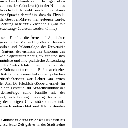
oren. Das Gebäude in der heutigen ulica
Haus aus der Gründerzeit) in der Nähe des
auptbahnhofs steht noch. Eine daran
cher Sprache darauf hin, dass die Physik-
ria Goeppert-Mayer hier geboren wurde.
r Zeitung »Dziennik Zachodni« (was mit
eszeitung« übersetzt werden könnte).
ische Familie, die Ärzte und Apotheker,
gebracht hat. Marias Urgroßvater Heinrich
niker und Paläontologe der Universität
 Gartens, der erstmals den Ursprung des
ohlelagerstätten richtig erklärte und sich
enntnisse und ihre praktische Anwendung
r Großvater lehrte Jurisprudenz an der
he Kultusministerium in Berlin wechselte,
 Ratsherrn aus einer bekannten jüdischen
ütterlicherseits war Lehrer am ersten
r Arzt Dr. Friedrich Göppert, erhielt im
 an den Lehrstuhl für Kinderheilkunde der
n, demzufolge seine Familie mit der
Kind, nach Göttingen umzog. Kurze Zeit
 der dortigen Universitäts-
kinderklinik.
zösisch unterrichtet und Klavierstunden
e Grundschule und im Anschluss daran bis
. Zu jener Zeit gab es in der Stadt keine