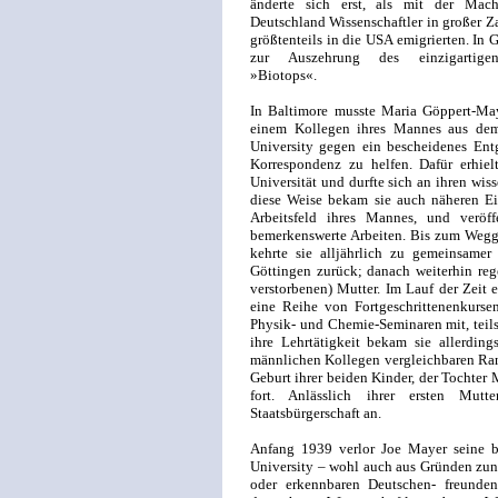
änderte sich erst, als mit der Mach
Deutschland Wissenschaftler in großer Z
größtenteils in die USA emigrierten. In G
zur Auszehrung des einzigartigen m
»Biotops«.
In Baltimore musste Maria Göppert-Maye
einem Kollegen ihres Mannes aus dem
University gegen ein bescheidenes Entg
Korrespondenz zu helfen. Dafür erhie
Universität und durfte sich an ihren wiss
diese Weise bekam sie auch näheren Ei
Arbeitsfeld ihres Mannes, und veröf
bemerkenswerte Arbeiten. Bis zum Wegg
kehrte sie alljährlich zu gemeinsamer
Göttingen zurück; danach weiterhin re
verstorbenen) Mutter. Im Lauf der Zeit e
eine Reihe von Fortgeschrittenenkurse
Physik- und Chemie-Seminaren mit, teil
ihre Lehrtätigkeit bekam sie allerding
männlichen Kollegen vergleichbaren Rang
Geburt ihrer beiden Kinder, der Tochter
fort. Anlässlich ihrer ersten Mutt
Staatsbürgerschaft an.
Anfang 1939 verlor Joe Mayer seine be
University – wohl auch aus Gründen zun
oder erkennbaren Deutschen- freunden