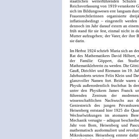
staatlichen weiterführenden Schul
Reichsverfassung von 1919 verankerte Gl
sich im Bildungswesen erst langsam durch
Frauenrechtlerinnen organisierte dre
inflationsbedingt – eingestellt werden
dennoch im Jahr darauf extern an ein
früh stand für sie fest, einmal nicht in 
Mutter aufzugehen; der Vater, der ihre 
sie darin.
Im Herbst 1924 schrieb Maria sich an der
Rat des Mathematikers David Hilbert, 
der Familie Göppert, das Studi
Mathematiklehrerin zu werden. Die Götti
Gauß, Dirichlet und Riemann im 19. Jah
Jahrhunderts setzten Felix Klein und Da
glanzvoller Namen fort. Beide waren 
Physik außerordentlich fruchtbar. In de
unter den Physikern James Franck 
führenden Zentrum der modernen 
wissenschaftlichen Nachwuchs aus 
Geniestreich des jungen Privatdoz
Heisenberg entstand hier 1925 die Qu
Wechselwirkungen im atomaren Bere
Mechanik versagte – adäquat beschreibe
Jahr von Born, Heisenberg und Pascu
mathematisch ausformuliert und revolut
Mikrokosmos. Heisenberg erntete dafü