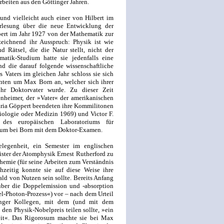
beiten aus den Göttinger Jahren.
nd vielleicht auch einer von Hilbert im
rlesung über die neue Entwicklung der
rt im Jahr 1927 von der Mathematik zur
eichnend ihr Ausspruch: Physik ist wie
 Rätsel, die die Natur stellt, nicht der
atik-Studium hatte sie jedenfalls eine
nd die darauf folgende wissenschaftliche
Vaters im gleichen Jahr schloss sie sich
nten um Max Born an, welcher sich ihrer
hr Doktorvater wurde. Zu dieser Zeit
nheimer, der »Vater« der amerikanischen
ria Göppert beendeten ihre Kommilitonen
iologie oder Medizin 1969) und Victor F.
 des europäischen Laboratoriums für
ium bei Born mit dem Doktor-Examen.
legenheit, ein Semester im englischen
ster der Atomphysik Ernest Rutherford zu
hemie (für seine Arbeiten zum Verständnis
hzeitig konnte sie auf diese Weise ihre
ald von Nutzen sein sollte. Bereits Anfang
 über die Doppelemission und -absorption
l-Photon-Prozess«) vor – nach dem Urteil
inger Kollegen, mit dem (und mit dem
den Physik-Nobelpreis teilen sollte, »ein
eit«. Das Rigorosum machte sie bei Max