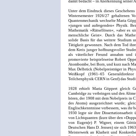
damit bedacht – in Anerkennung seiner Ar
Unter dem Eindruck dieses Geschehens u
Wintersemester 1926/27 gehaltenen Vo
Quantenmechanik wechselte Maria Göppe
»jungen und aufregenden« Physik. Bez
Mathematik »Rätsellösen«, »aber es sind
menschliche Geist«. Durch das Mathem
solide Basis für das weitere Studium u
Tätigkeit gewonnen. Nach dem Tod ihres 
dem Kreis junger hoffnungsvoller Stude
als väterlicher Freund annahm und i
promovierte beispielsweise Robert Oppe
Atombombe, bei Born, und kurz nach Ma
Max Delbrück (Nobelpreisträger in Phys
Weißkopf (1961–65 Generaldirektor
Teilchenphysik CERN in Genf) das Stud
1928 erhielt Maria Göppert gleich Ge
Cambridge zu verbringen und den Altmei
hören, der 1908 mit dem Nobelpreis in C
des Atoms) ausgezeichnet wurde; gleic
Englischkenntnisse verbessern, was ihr b
1930 legte sie ihre Dissertationsarbeit
von Lichtquanten (kurz über den »Doppe
von Eugen(e) P. Wigner, einem Gött
Deutschen Hans D. Jensen) sie sich 1963 
Meisterwerk an Klarheit und Konkreth