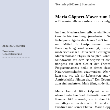
Text als pdf-Datei |
Startseite
Maria Göppert-Mayer zum 1
– Eine erstaunliche Karriere trotz mannig
Im Land Niedersachsen gibt es ein Förde
Geschlechterforschung (neudeutsch 
Nobelpreisträgerin des Jahres 1963 im 
......................................
und Mittel für Gastprofessuren und
Zum 100. Geburtstag
Namensgebung wird gewürdigt, dass di
......................................
Erweiterter
niedersächsischen Universität Göttingen
Geburtstagsartikel
Männerdomäne Physik behaupten konnte
......................................
Sklodowska mit dem Nobelpreis in dies
übrigens auf dem Gebiet der Theoret
Programmnamens heißt es ferner, dass
Naturwissenschaften zuzuwenden. Wer 
kam sie, wie sah ihr Lebensweg aus, 
Antriebskräfte führten dazu? Der Geburt
zum einhundertsten Male jährt, ist der ä
Maria Gertrud Käte Göppert – so 
oberschlesischen Stadt Kattowitz vom 29
Nummer 647 – wurde, wie in dem Dok
vormittags um achteinhalb Uhr in der
Friedrich und seiner Ehefrau Maria Göpp