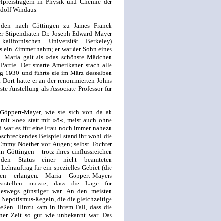
lpreisträgern in Physik und Chemie der
dolf Windaus.
 den nach Göttingen zu James Franck
r-Stipendiaten Dr. Joseph Edward Mayer
lifornischen Universität Berkeley)
s ein Zimmer nahm; er war der Sohn eines
g. Maria galt als »das schönste Mädchen
artie. Der smarte Amerikaner stach alle
ang 1930 und führte sie im März desselben
. Dort hatte er an der renommierten Johns
te Anstellung als Associate Professor für
Göppert-Mayer, wie sie sich von da ab
 mit »oe« statt mit »ö«, meist auch ohne
d war es für eine Frau noch immer nahezu
bschreckendes Beispiel stand ihr wohl die
 Emmy Noether vor Augen; selbst Tochter
in Göttingen – trotz ihres einflussreichen
 den Status einer nicht beamteten
Lehrauftrag für ein spezielles Gebiet (die
n erlangen. Maria Göppert-Mayers
ststellen musste, dass die Lage für
neswegs günstiger war. An den meisten
 Nepotismus-Regeln, die die gleichzeitige
eßen. Hinzu kam in ihrem Fall, dass die
ner Zeit so gut wie unbekannt war. Das