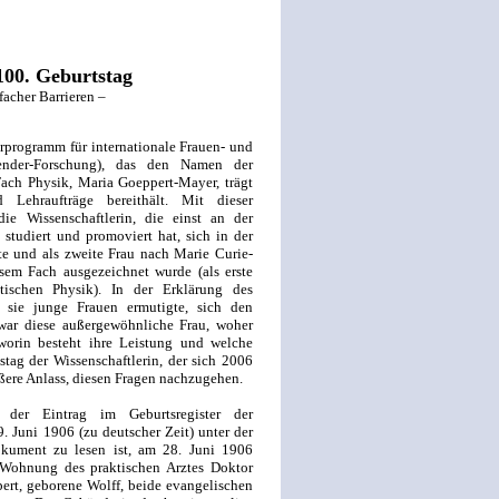
00. Geburtstag
facher Barrieren –
rprogramm für internationale Frauen- und
Gender-Forschung), das den Namen der
Fach Physik, Maria Goeppert-Mayer, trägt
 Lehraufträge bereithält. Mit dieser
e Wissenschaftlerin, die einst an der
 studiert und promoviert hat, sich in der
 und als zweite Frau nach Marie Curie-
em Fach ausgezeichnet wurde (als erste
ischen Physik). In der Erklärung des
 sie junge Frauen ermutigte, sich den
war diese außergewöhnliche Frau, woher
worin besteht ihre Leistung und welche
stag der Wissenschaftlerin, der sich 2006
ußere Anlass, diesen Fragen nachzugehen.
der Eintrag im Geburtsregister der
. Juni 1906 (zu deutscher Zeit) unter der
ument zu lesen ist, am 28. Juni 1906
 Wohnung des praktischen Arztes Doktor
ert, geborene Wolff, beide evangelischen