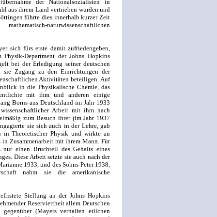
tübernahme der Nationalsozialisten in
ahl aus ihrem Land vertrieben wurden und
öttingen führte dies innerhalb kurzer Zeit
athematisch-naturwissenschaftlichen
r sich fürs erste damit zufriedengeben,
 Physik-Department der Johns Hopkins
elt bei der Erledigung seiner deutschen
lt sie Zugang zu den Einrichtungen der
enschaftlichen Aktivitäten beteiligen. Auf
nblick in die Physikalische Chemie, das
fentlichte mit ihm und anderen einige
ang Borns aus Deutschland im Jahr 1933
 wissenschaftlicher Arbeit mit ihm nach
gelmäßig zum Besuch ihrer (im Jahr 1937
ngagierte sie sich auch in der Lehre, gab
n in Theoretischer Physik und wirkte an
s in Zusammenarbeit mit ihrem Mann. Für
s nur einen Bruchteil des Gehalts eines
es. Diese Arbeit setzte sie auch nach der
 Marianne 1933, und des Sohns Peter 1938,
erschaft nahm sie die amerikanische
fristete Stellung an der Johns Hopkins
ehmender Reserviertheit allem Deutschen
 gegenüber (Mayers verhalfen etlichen