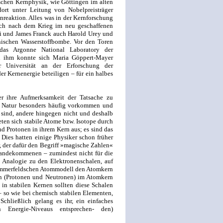
chen Kernphysik, wie Göttingen im alten
ort unter Leitung von Nobelpreisträger
enreaktion. Alles was in der Kernforschung
ch nach dem Krieg im neu geschaffenen
mi und James Franck auch Harold Urey und
nischen Wasserstoffbombe. Vor den Toren
das Argonne National Laboratory der
n ihm konnte sich Maria Göppert-Mayer
r Universität an der Erforschung der
r Kernenergie beteiligen – für ein halbes
 ihre Aufmerksamkeit der Tatsache zu
r Natur besonders häufig vorkommen und
 sind, andere hingegen nicht und deshalb
eten sich stabile Atome bzw. Isotope durch
 Protonen in ihrem Kern aus; es sind das
 Dies hatten einige Physiker schon früher
, der dafür den Begriff »magische Zahlen«
standekommenen – zumindest nicht für die
n Analogie zu den Elektronenschalen, auf
ommerfeldschen Atommodell den Atomkern
nen (Protonen und Neutronen) im Atomkern
 in stabilen Kernen sollten diese Schalen
– so wie bei chemisch stabilen Elementen,
Schließlich gelang es ihr, ein einfaches
n Energie-Niveaus entsprechen- den)