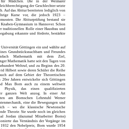
en für Mädchen. Die in der Weimarer
eichberechtigung der Geschlechter setzte
. Auf das Abitur bereiteten lediglich von
ijährige Kurse vor, die jedoch 1923 –
 mussten. Die Abiturprüfung bestand sie
em Knaben-Gymnasium in Hannover. Schon
der traditionellen Rolle einer Hausfrau und
Begabung erkannte und förderte, bestärkte
 Universität Göttingen ein und wählte auf
eines Grundstücksnachbarn und Freundes
enfach Mathematik mit dem Ziel,
nger Mathematik hatte seit den Tagen von
rhundert Weltruf, und zu Beginn des 20.
vid Hilbert sowie deren Schüler die Reihe
auch auf dem Gebiet der Theoretischen
n 20er Jahren entwickelte sich Göttingen
und Max Born auch zu einem weltweit
Physik, das einen qualifizierten
der ganzen Welt anzog. In einer Art
enten am Bornschen Lehrstuhl Werner
antenmechanik, eine die Bewegungen und
ich – wo die klassische Newtonsche
nde Theorie. Sie wurde noch im gleichen
al Jordan (dazumal Mitarbeiter Borns)
ionierte das Verständnis der Vorgänge im
r 1932 den Nobelpreis; Born wurde 1954