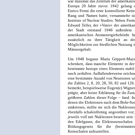
war dazumal das Zentrum der amerikanis
Europa 20 Jahre zuvor. 1942 gelang d
Enrico Fermi die erste kontrollierte Kett
Rang und Namen hatte, versammelte si
Institute of Nuclear Studies: Neben Fer
Edward Teller, der »Vater« der amerika
der Stadt entstand 1946 außerdem 
amerikanischen Atomenergiebehörde. I
zusätzlich zu ihrer Tätigkeit an de
Möglichkeiten zur friedlichen Nutzung de
Männergehalt.
Um 1948 begann Maria Göppert-Mayer
schenken, dass manche Elemente in de
bestimmte Isotope eines Elements stabil
rasch zerfallen. Auffallenderweise zeichn
eine bestimmte Anzahl von Neutronen und
die Zahlen 2, 8, 20, 28, 50, 82 und 126.
bemerkt, beispielsweise Eugen(e) Wigner
prägte, aber keine Erklärung für ihr Zu
größeren Zahlen dieser Folge – fand. I
denen die Elektronen nach dem Bohr-S
umkreisen, stellte sie sich die Nukleo
ebenfalls schalenförmig angeordnet vor;
jeweils voll mit Nukleonen besetzt sein 
den Edelgasen, die Elektronenschalen. 
Bildungsgesetz für die (bestimmte
Kernschalen aufzustellen.