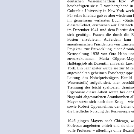
deutschen Wissenschaftlern bzw. Wi
beschäftigten sie z. T. vorübergehend in
Columbia University in New York wechse
Für seine Ehefrau gab es aber wiederum k
ihr gemeinsam verfasstes Buch »Statis
diesem Gebiet, erschienen war. Erst nach
im Dezember 1941 und dem Eintritt de
sich genötigt, Frauen die durch die 
Posten anzubieten. Außerdem kam 
amerikanischen Präsidenten von Einste
Projekts« zur Entwicklung einer Atom
Kernspaltung 1938 von Otto Hahn und 
zuvorzukommen. Maria Göppert-May
Halbtagsjob als Dozentin am Sarah Lawr
York. Ein Jahr später wurde sie zur Mita
angesiedelten geheimen Forschergruppe
Leitung des Nobelpreisträgers Harold
Wasserstoffs) aufgefordert; hier besch
Trennung des leicht spaltbaren Uranis
Ergebnisse dieser Arbeit waren bei der 
Nagasaki abgeworfenen Atombomben all
Mayer setzte sich nach dem Krieg – wi
sowie Robert Oppenheimer, der Leiter d
die friedliche Nutzung der Kernenergie e
1946 gingen Mayers nach Chicago, wo 
Professur angeboten erhielt und sie eine 
volle Professur – allerdings ohne Bezah