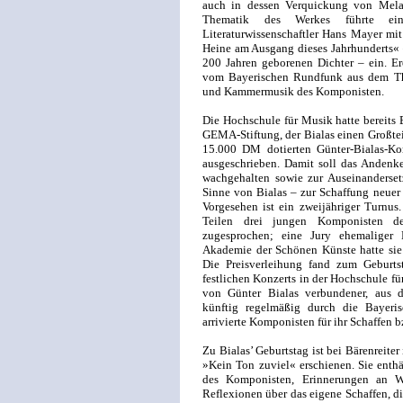
auch in dessen Verquickung von Melan
Thematik des Werkes führte ei
Literaturwissenschaftler Hans Mayer mit
Heine am Ausgang dieses Jahrhunderts« 
200 Jahren geborenen Dichter – ein. Er
vom Bayerischen Rundfunk aus dem The
und Kammermusik des Komponisten.
Die Hochschule für Musik hatte bereits 
GEMA-Stiftung, der Bialas einen Großteil
15.000 DM dotierten Günter-Bialas-K
ausgeschrieben. Damit soll das Anden
wachgehalten sowie zur Auseinanderse
Sinne von Bialas – zur Schaffung neuer
Vorgesehen ist ein zweijähriger Turnus.
Teilen drei jungen Komponisten 
zugesprochen; eine Jury ehemaliger 
Akademie der Schönen Künste hatte sie
Die Preisverleihung fand zum Geburt
festlichen Konzerts in der Hochschule fü
von Günter Bialas verbundener, aus d
künftig regelmäßig durch die Bayer
arrivierte Komponisten für ihr Schaffen 
Zu Bialas’ Geburtstag ist bei Bärenreite
»Kein Ton zuviel« erschienen. Sie enthä
des Komponisten, Erinnerungen an Weg
Reflexionen über das eigene Schaffen, d