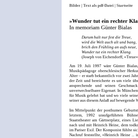
Bilder |
Text als pdf-Datei |
Startseite
»Wunder tut ein rechter Kl
In memoriam Günter Bialas
Darum halt nur fest die Treue,
wird die Welt auch alt und bang,
brich den Frühling an aufs neue,
Wunder tut ein rechter Klang.
(Joseph von Eichendorff, »Treue«
Am 19. Juli 1997 wäre Günter Bialas
Musikpädagoge oberschlesischer Herkun
Alter – er starb bekanntlich vor zwei Ja
der Zeit und bereicherte es um viele ü
ansprechende und seinen Geschmack
unverwechselbarer Eigenart. In München,
für Musik gelehrt hat und wo viele sein
seiner aus diesem Anlaß auf bewegende W
Im Mittelpunkt der posthumen Geburtsta
letztem, 1992 uraufgeführten Bühn
Staatstheater am Gärtnerplatz, eines Li
nach und mit Heinrich Heine, dem todkr
im Pariser Exil. Der Komponist fühlte sic
Nachruf feststellte, »Heinrich Heine ... 