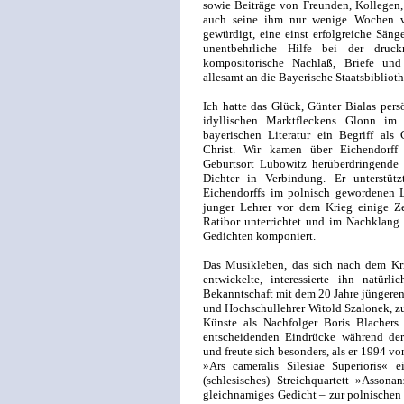
sowie Beiträge von Freunden, Kollegen,
auch seine ihm nur wenige Wochen v
gewürdigt, eine einst erfolgreiche Sänge
unentbehrliche Hilfe bei der druckr
kompositorische Nachlaß, Briefe un
allesamt an die Bayerische Staatsbiblioth
Ich hatte das Glück, Günter Bialas per
idyllischen Marktfleckens Glonn i
bayerischen Literatur ein Begriff als G
Christ. Wir kamen über Eichendorff
Geburtsort Lubowitz herüberdringend
Dichter in Verbindung. Er unterst
Eichendorffs im polnisch gewordenen L
junger Lehrer vor dem Krieg einige Z
Ratibor unterrichtet und im Nachklang 
Gedichten komponiert.
Das Musikleben, das sich nach dem Kri
entwickelte, interessierte ihn natürl
Bekanntschaft mit dem 20 Jahre jünger
und Hochschullehrer Witold Szalonek, zul
Künste als Nachfolger Boris Blachers.
entscheidenden Eindrücke während der
und freute sich besonders, als er 1994 v
»Ars cameralis Silesiae Superioris« 
(schlesisches) Streichquartett »Asson
gleichnamiges Gedicht – zur polnischen 