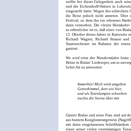
wollte bei dieser Gelegenheit auch sei
und die Eichendorff-Stätten in Lubowit
eingestellt hatte. Wegen des schlechten 
die Reise jedoch nicht antreten. Über 
Festival, zu dem ihn ein erlesenes Harfe
dann verstorben. Die »letzte Heimkehr«
so erfreulicher ist es, daß eines von Bial
12. Oktober dieses Jahres in Kattowitz
Richard Wagner, Richard Strauss und 
Staatsorchester im Rahmen der ersten
gastiert.
Wo wird einst des Wandermüden letzte 
Heine in Bialas’ Liederoper, um in unver
licher Art zu antworten:
Immerhin! Mich wird umgeben
Gotteshimmel, dort wie hier,
und als Totenlampen schweben
nachts die Sterne über mir.
Günter Bialas und seine Frau sind auf 
aus buntem Konglomeratgestein (Nagelflu
mit darin eingelassenen Schriftbänder
einen seiner vielen vierstimmigen Tonsä