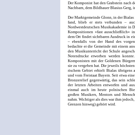
Der Komponist hat den Grabstein nach de
Nachbarn, dem Bildhauer Blasius Gerg, i
Der Marktgemeinde Glonn, in der Bialas
fand, blieb er stets verbunden – auc
Nordwestdeutschen Musikakademie in De
Kompositionen »fast ausschließlich« i
dem Ort findet sichtbaren Ausdruck in e
– ebenfalls von der Hand des vorgen
bedachte er die Gemeinde mit einem anse
den Musikunterricht der Schule angesch
Notendrucke erworben werden konnte
Komponisten mit der Goldenen Bürgerme
sie zu vergeben hat. Die jeweils höchste
rischem Gebiet erhielt Bialas übrigen
und vom Freistaat Bayern. Seit etwa eine
Bronzerelief gegenwärtig, das sein schl
der letzten Arbeiten entworfen und ausg
einmal auch im heute polnischen Bie
großen Musikers, Mentors und Mensche
nahm. Wichtiger als dies war ihm jedoch, 
Grenzen hinweg) gehört wird.